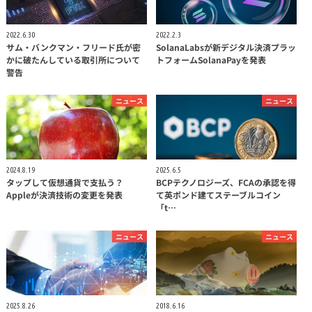
2022.6.30
2022.2.3
サム・バンクマン・フリード氏が密
SolanaLabsが新デジタル決済プラッ
かに破たんしている取引所について
トフォームSolanaPayを発表
警告
ニュース
ニュース
2024.8.19
2025.6.5
タップして仮想通貨で支払う？
BCPテクノロジーズ、FCAの承認を得
Appleが決済技術の変更を発表
て英ポンド建てステーブルコイン
「t…
ニュース
ニュース
2025.8.26
2018.6.16