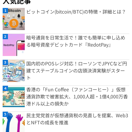
人気記事
ビットコイン(bitcoin/BTC)の特徴・詳細とは？
暗号通貨を日常生活で！誰でも簡単に申し込め
る暗号資産デビットカード『RedotPay』
国内初のPOSレジ対応！ローソンでJPYCなど円
建てステーブルコインの店頭決済実験がスター
ト
香港の「Fun Coffee（ファンコーヒー）」仮想
通貨詐欺で被害拡大、1,000人超・1億4,000万香
港ドル以上の損失か
民主党党首が仮想通貨税の見直しを提案、Web3
とNFTの成長を推進