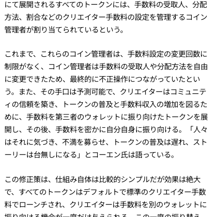
にて展開されるすべてのトークンには、手数料の受取人、分配
方法、割合などのクリエイター手数料の設定を管理するコイン
管理者が割り当てられているという。
これまで、これらのコイン管理者は、手数料設定の変更回数に
制限がなく、コイン管理者は手数料の受取人や分配方法を自由
に変更できたため、最終的に不正操作につながっていたとい
う。また、その手口は予測可能で、クリエイターはコミュニテ
ィの信頼を築き、トークンの普及と手数料収入の増加を図るた
めに、手数料を第三者のウォレットに振り向けたトークンを展
開し、その後、手数料を密かに自分自身に振り向ける。「人々
はそれに気づき、不満を募らせ、トークンの普及は遅れ、スト
ーリーは台無しになる」とコーエン氏は語っている。
この修正策は、仕組み自体は比較的シンプルだが効果は絶大
で、すべてのトークンはデフォルトで標準のクリエイター手数
料でローンチされ、クリエイターは手数料を別のウォレットに
振り向ける機会が一度だけ与えられる。この一度の振り替え