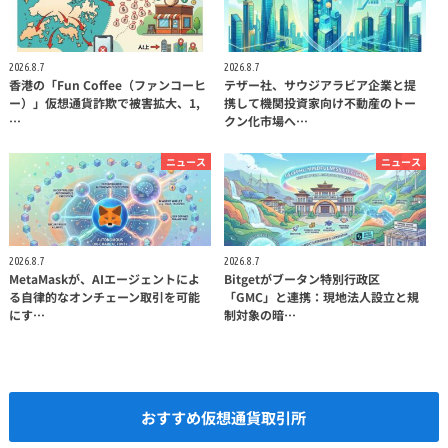
2026.8.7
2026.8.7
香港の「Fun Coffee（ファンコーヒ
テザー社、サウジアラビア企業と提
ー）」仮想通貨詐欺で被害拡大、1,
携して機関投資家向け不動産のトー
…
クン化市場へ…
ニュース
ニュース
2026.8.7
2026.8.7
MetaMaskが、AIエージェントによ
Bitgetがブータン特別行政区
る自律的なオンチェーン取引を可能
「GMC」と連携：現地法人設立と規
にす…
制対象の暗…
おすすめ仮想通貨取引所