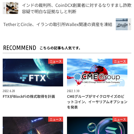
インドの裁判所、CoinDCX創業者に対するなりすまし詐欺
容疑で明白な証拠なしと判断
TetherとCircle、イランの取引所Wallex関連の資産を凍結
RECOMMEND
こちらの記事も人気です。
ニュース
ニュース
2022.6.28
2022.3.30
FTXがBlockFiの株式取得を計画
CMEグループがマイクロサイズのビ
ットコイン、イーサリアムオプション
を発表
ニュース
ニュース