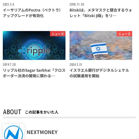
2025.3.6
2018.11.30
イーサリアムのPectra（ペクトラ）
Bitskiは、メタマスクと競合するウォ
アップグレードが有効化
レット「Bitski β版」をリ…
ニュース
ニュース
2019.7.20
2024.5.31
リップル社のSagar Sarbhai「クロス
イスラエル銀行がデジタルシェケル
ボーダー決済の開発に関わる…
の試験運用を開始
ABOUT
この記事をかいた人
NEXTMONEY