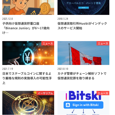
2025.12.8
2018.5.24
子供向け仮想通貨貯蓄口座
仮想通貨取引所Huobiがインデック
「Binance Junior」が6〜17歳向
スのサービス開始
け…
ニュース
ニュース
2021.7.19
2023.8.10
日本でステーブルコインに関するよ
カナダ警察がチェーン解析ソフトで
り厳格な規則の実施導入の可能性浮
仮想通貨犯罪を取り締まる
上
イーサリアム
ニュース