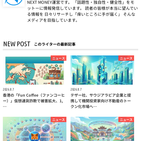
NEXT MONEY運営です。 「話題性・独自性・健全性」をモ
ットーに情報発信しています。 読者の皆様が本当に望んでい
る情報を 日々リサーチし「痒いところに手が届く」 そんな
メディアを目指しています。
NEW POST
このライターの最新記事
ニュース
ニュース
2026.8.7
2026.8.7
香港の「Fun Coffee（ファンコーヒ
テザー社、サウジアラビア企業と提
ー）」仮想通貨詐欺で被害拡大、1,
携して機関投資家向け不動産のトー
…
クン化市場へ…
ニュース
ニュース