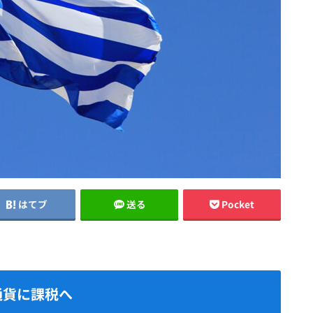
はてブ
送る
Pocket
通貨に課税へ