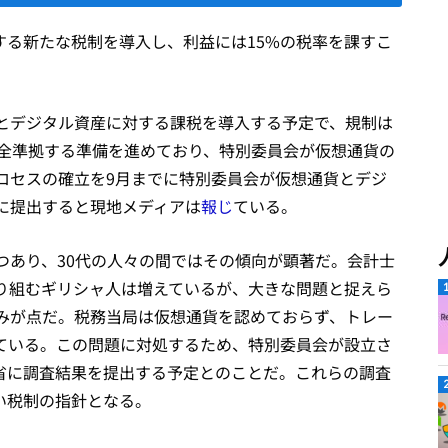
対する新たな税制を導入し、利益には15%の税率を課すこ
とデジタル資産に対する課税を導入する予定で、規制は
Aに完全準拠する準備を進めており、特別委員会が仮想通貨の
ロセスの確立を9月までに特別委員会が仮想通貨とデジ
に提出すると現地メディアは
報じ
ている。
つあり、30代の人々の間ではその傾向が顕著だ。会計士
り組むギリシャ人は増えているが、大きな問題と捉えら
みが点だ。税務当局は仮想通貨を認めておらず、トレー
ている。この問題に対処するため、特別委員会が設立さ
務省に調査結果を提出する予定とのことだ。これらの調査
しい税制の指針となる。