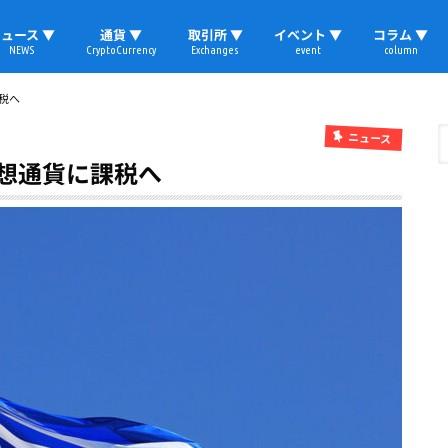
ュース ▼
通貨 ▼
取引所 ▼
イベント ▼
コラム ▼
NEWS
CryptoCurrency
Exchanges
event
column
速報
ビットコイン
イーサリアム
リップル
テザー
ブロックチェーン
マーケット
国内ニュース
トレード
ビットコイン(BTC)
イーサリアム(ETH)
ソラナ(SOL)
リップル(XRP)
テザー(USDT)
国内取引所
海外取引所
取材レポート
税へ
ニュース
仮想通貨に課税へ