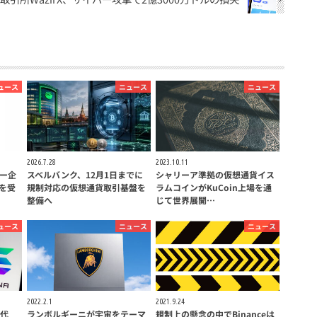
ュース
ニュース
ニュース
2026.7.28
2023.10.11
ー企
スベルバンク、12月1日までに
シャリーア準拠の仮想通貨イス
を受
規制対応の仮想通貨取引基盤を
ラムコインがKuCoin上場を通
整備へ
じて世界展開…
ュース
ニュース
ニュース
2022.2.1
2021.9.24
世代
ランボルギーニが宇宙をテーマ
規制上の懸念の中でBinanceは