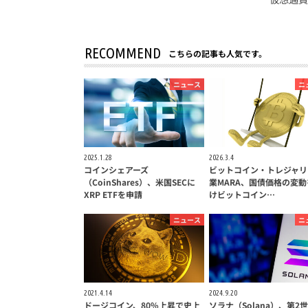
RECOMMEND
こちらの記事も人気です。
ニュース
ニ
2025.1.28
2026.3.4
コインシェアーズ
ビットコイン・トレジャリ
（CoinShares）、米国SECに
業MARA、国債価格の変動
XRP ETFを申請
けビットコイン…
ニュース
ニ
2021.4.14
2024.9.20
ドージコイン、80%上昇で史上
ソラナ（Solana）、第2