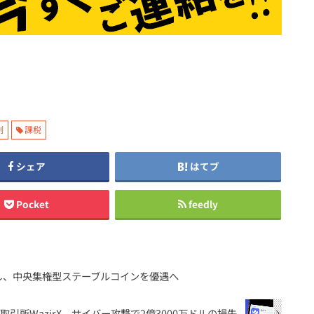
制
課税
シェア
はてブ
Pocket
feedly
し、中央集権型ステーブルコインを優遇へ
取引所WazirX、サイバー攻撃で2億3000万ドルの損失