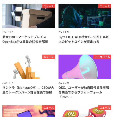
ニュース
ニュース
2023.11.6
2023.3.20
最大のNFTマーケットプレイス
Bytes BTC ATM機から150万ドル以
OpenSeaが従業員の50%を解雇
上のビットコインが盗まれる
ニュース
イーサリアム
2025.4.17
2026.5.27
マントラ（Mantra/OM）、CEOが大
OKX、ユーザーが独自暗号資産市場
量のトークンバーン計画発表で急騰
を構築できるプラットフォーム
「Exch…
ニュース
ニュース