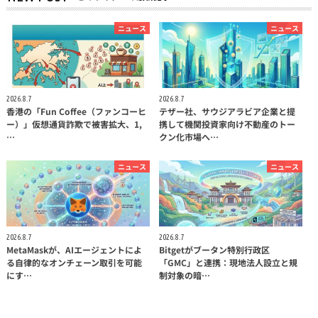
ニュース
ニュース
2026.8.7
2026.8.7
香港の「Fun Coffee（ファンコーヒ
テザー社、サウジアラビア企業と提
ー）」仮想通貨詐欺で被害拡大、1,
携して機関投資家向け不動産のトー
…
クン化市場へ…
ニュース
ニュース
2026.8.7
2026.8.7
MetaMaskが、AIエージェントによ
Bitgetがブータン特別行政区
る自律的なオンチェーン取引を可能
「GMC」と連携：現地法人設立と規
にす…
制対象の暗…