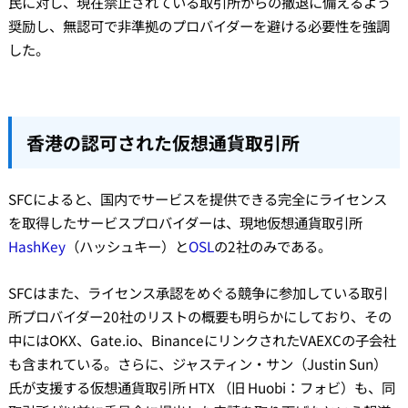
民に対し、現在禁止されている取引所からの撤退に備えるよう
奨励し、無認可で非準拠のプロバイダーを避ける必要性を強調
した。
香港の認可された仮想通貨取引所
SFCによると、国内でサービスを提供できる完全にライセンス
を取得したサービスプロバイダーは、現地仮想通貨取引所
HashKey
（ハッシュキー）と
OSL
の2社のみである。
SFCはまた、ライセンス承認をめぐる競争に参加している取引
所プロバイダー20社のリストの概要も明らかにしており、その
中にはOKX、Gate.io、BinanceにリンクされたVAEXCの子会社
も含まれている。さらに、ジャスティン・サン（Justin Sun）
氏が支援する仮想通貨取引所 HTX （旧 Huobi：フォビ）も、同