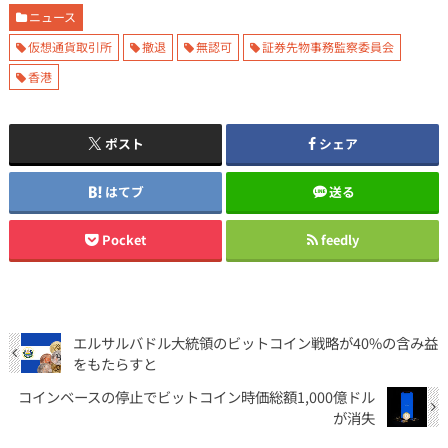
ニュース
仮想通貨取引所
撤退
無認可
証券先物事務監察委員会
香港
ポスト
シェア
はてブ
送る
Pocket
feedly
エルサルバドル大統領のビットコイン戦略が40%の含み益
をもたらすと
コインベースの停止でビットコイン時価総額1,000億ドル
が消失