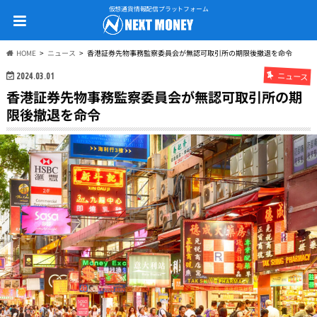
仮想通貨情報配信プラットフォーム
HOME
ニュース
香港証券先物事務監察委員会が無認可取引所の期限後撤退を命令
ニュース
2024.03.01
香港証券先物事務監察委員会が無認可取引所の期
限後撤退を命令