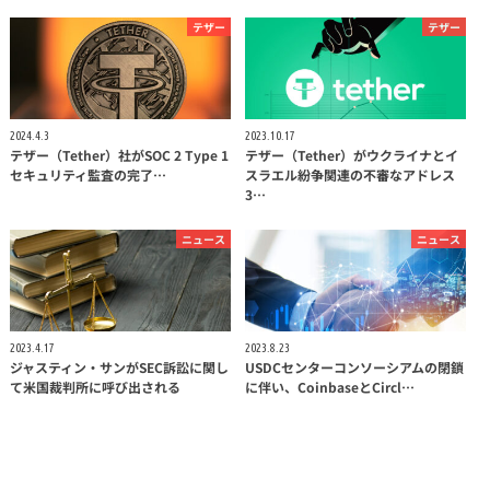
テザー
テザー
2024.4.3
2023.10.17
テザー（Tether）社がSOC 2 Type 1
テザー（Tether）がウクライナとイ
セキュリティ監査の完了…
スラエル紛争関連の不審なアドレス
3…
ニュース
ニュース
2023.4.17
2023.8.23
ジャスティン・サンがSEC訴訟に関し
USDCセンターコンソーシアムの閉鎖
て米国裁判所に呼び出される
に伴い、CoinbaseとCircl…