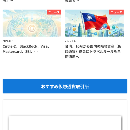
味」…
奪罪で…
ニュース
ニュース
2026.8.6
2026.8.6
Circleは、BlackRock、Visa、
台湾、10月から国内の暗号資産（仮
Mastercard、SBI、…
想通貨）送金にトラベルルールを全
面適用へ
おすすめ仮想通貨取引所