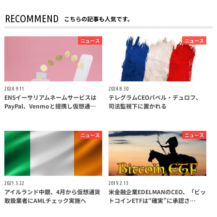
RECOMMEND
こちらの記事も人気です。
ニュース
ニュース
2024.9.11
2024.8.30
ENSイーサリアムネームサービスは
テレグラムCEOパベル・デュロフ、
PayPal、Venmoと提携し仮想通…
司法監視下に置かれる
ニュース
ニュース
2021.3.22
2019.2.13
アイルランド中銀、4月から仮想通貨
米金融企業EDELMANのCEO、「ビッ
取扱業者にAMLチェック実施へ
トコインETFは“確実”に承認さ…