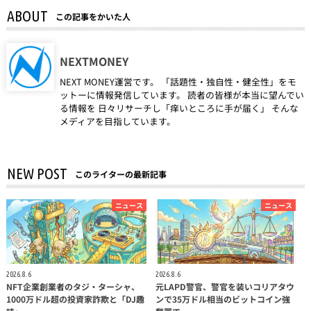
ABOUT
この記事をかいた人
NEXTMONEY
NEXT MONEY運営です。 「話題性・独自性・健全性」をモ
ットーに情報発信しています。 読者の皆様が本当に望んでい
る情報を 日々リサーチし「痒いところに手が届く」 そんな
メディアを目指しています。
NEW POST
このライターの最新記事
ニュース
ニュース
2026.8.6
2026.8.6
NFT企業創業者のタジ・ターシャ、
元LAPD警官、警官を装いコリアタウ
1000万ドル超の投資家詐欺と「DJ趣
ンで35万ドル相当のビットコイン強