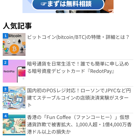
人気記事
ビットコイン(bitcoin/BTC)の特徴・詳細とは？
暗号通貨を日常生活で！誰でも簡単に申し込め
る暗号資産デビットカード『RedotPay』
国内初のPOSレジ対応！ローソンでJPYCなど円
建てステーブルコインの店頭決済実験がスター
ト
香港の「Fun Coffee（ファンコーヒー）」仮想
通貨詐欺で被害拡大、1,000人超・1億4,000万香
港ドル以上の損失か