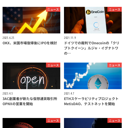
ニュース
ニュース
2025.6.25
2021.11.9
OKX、米国市場復帰後にIPOを検討
ドイツでの裁判でOnecoinの「クリ
プトクイーン」ルジャ・イグナトワ
の…
ニュース
ニュース
2023.4.5
2021.4.7
3AC創業者が新たな仮想通貨取引所
ETHスケーラビリティプロジェクト
OPNXの営業を開始
MetisDAO、テストネットを開始
ニュース
ニュース