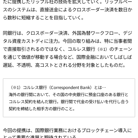
たに提携したリップル社の技術を拡大していく。リップルベー
スのシステムは、直接送金によるクロスボーダー決済を数日か
ら数秒に短縮することを目指していく。
同銀行は、クロスボーダー決済、外国為替ワークフロー、デジ
タル資産カストディに注力。今回の取り組みは、特に当事者間
で直接取引されるのではなく、コルレス銀行
のチェーン
（※1）
を通じて価値が移動する場合など、国際金融においてしばしば
遅延、不透明、高コストとされる分野を対象としたものだ。
（※1）コルレス銀行（Correspondent Bank）とは…
海外の銀行間において、その国の中央銀行に預金口座のある銀行と
コルレス契約を結んだ銀行。銀行間で代金の受け払いを代行し合う
契約を締結した相手方の銀行のこと。
今回の提携は、国際銀行業務におけるブロックチェーン導入に
とって重要な進展と期待されている。