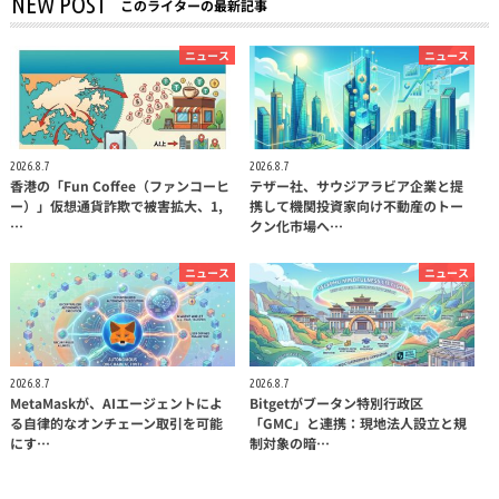
NEW POST
このライターの最新記事
ニュース
ニュース
2026.8.7
2026.8.7
香港の「Fun Coffee（ファンコーヒ
テザー社、サウジアラビア企業と提
ー）」仮想通貨詐欺で被害拡大、1,
携して機関投資家向け不動産のトー
…
クン化市場へ…
ニュース
ニュース
2026.8.7
2026.8.7
MetaMaskが、AIエージェントによ
Bitgetがブータン特別行政区
る自律的なオンチェーン取引を可能
「GMC」と連携：現地法人設立と規
にす…
制対象の暗…