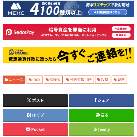
ニュース
dYdX
保険金
分散型取引所
攻撃
疑惑
ポスト
シェア
はてブ
送る
Pocket
feedly