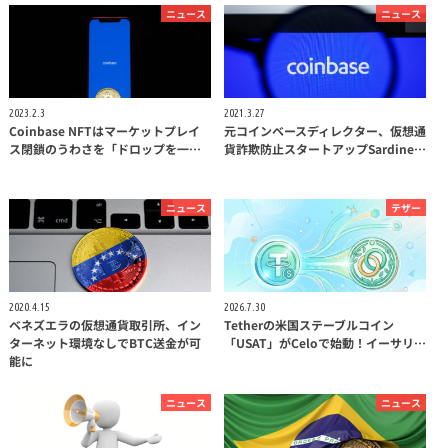
ニュース
ニュース
2023.2.3
2021.3.27
Coinbase NFTはマーケットプレイ
元コインベースディレクター、仮想通
ス閉鎖のうわさを「ドロップを一…
貨詐欺防止スタートアップSardine…
ニュース
テザー
2020.4.15
2026.7.30
ベネズエラの仮想通貨取引所、イン
Tetherの米国ステーブルコイン
ターネット環境なしでBTC送金が可
「USAT」がCeloで始動！イーサリ…
能に
ニュース
ニュース