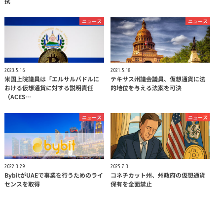
拭
ニュース
ニュース
2023.5.16
2021.5.18
米国上院議員は「エルサルバドルに
テキサス州議会議員、仮想通貨に法
おける仮想通貨に対する説明責任
的地位を与える法案を可決
（ACES…
ニュース
ニュース
2022.3.29
2025.7.3
BybitがUAEで事業を行うためのライ
コネチカット州、州政府の仮想通貨
センスを取得
保有を全面禁止