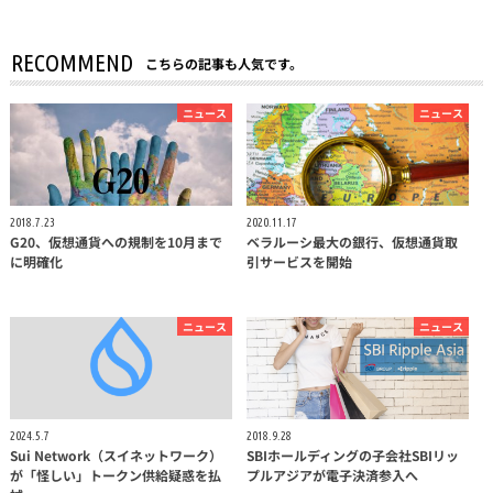
RECOMMEND
こちらの記事も人気です。
ニュース
ニュース
2018.7.23
2020.11.17
G20、仮想通貨への規制を10月まで
ベラルーシ最大の銀行、仮想通貨取
に明確化
引サービスを開始
ニュース
ニュース
2024.5.7
2018.9.28
Sui Network（スイネットワーク）
SBIホールディングの子会社SBIリッ
が「怪しい」トークン供給疑惑を払
プルアジアが電子決済参入へ