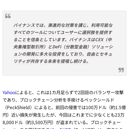
バイナンスでは、漸進的な対策を講じ、利用可能な
すべてのツールについてユーザーに選択肢を提供す
ることを信条としています。バイナンスはCEX（中
央集権型取引所）とDeFi（分散型金融）ソリューシ
ョンの開発に多大な投資をしており、自由とセキュ
リティが共存する未来を提唱し続ける。
Yahoo
によると、これは1カ月足らずで2回目のバランサー攻撃
であり、ブロックチェーン分析を手掛けるペックシールド
（PeckShield）によると、前回の侵害では100万ドル（約1.5億
円）近い損失が発生したが、今回はこれまでに少なくとも23万
8,000ドル（約3,500万円）が盗まれている。ブロックチェー