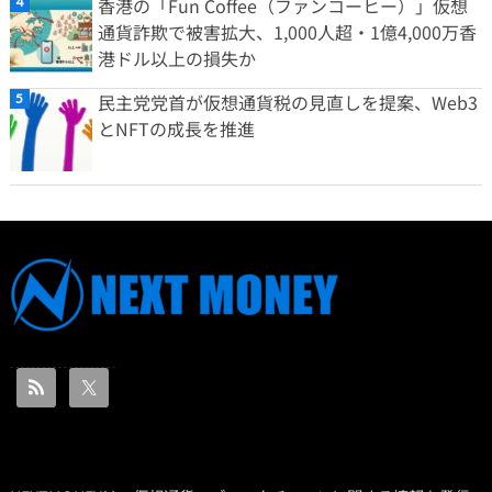
香港の「Fun Coffee（ファンコーヒー）」仮想
通貨詐欺で被害拡大、1,000人超・1億4,000万香
港ドル以上の損失か
民主党党首が仮想通貨税の見直しを提案、Web3
とNFTの成長を推進