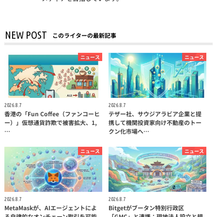
NEW POST
このライターの最新記事
ニュース
ニュース
2026.8.7
2026.8.7
香港の「Fun Coffee（ファンコーヒ
テザー社、サウジアラビア企業と提
ー）」仮想通貨詐欺で被害拡大、1,
携して機関投資家向け不動産のトー
…
クン化市場へ…
ニュース
ニュース
2026.8.7
2026.8.7
MetaMaskが、AIエージェントによ
Bitgetがブータン特別行政区
る自律的なオンチェーン取引を可能
「GMC」と連携：現地法人設立と規