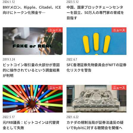
2026.1.12
2023.5.12
BNYメロン、Ripple、Citadel、ICE
中国、国家ブロックチェーンセンタ
向けにトークン化預金サ…
ーを設立、50万人の専門家の育成を
目指す
ニュース
ニュース
2019.3.24
2022.6.7
ビットコイン取引量の大部分が意図
SFC香港証券先物委員会がNFTの証券
的に操作されているという調査結果
化リスクを警告
が判明
ニュース
ニュース
2022.5.17
2021.6.22
元FRB議長：ビットコインは代替資
カナダの規制当局が証券法違反の疑
金として失敗
いでBybitに対する聴聞会を開催へ