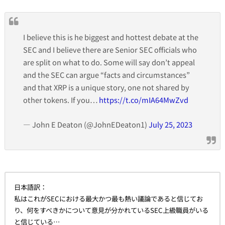
I believe this is he biggest and hottest debate at the
SEC and I believe there are Senior SEC officials who
are split on what to do. Some will say don’t appeal
and the SEC can argue “facts and circumstances”
and that XRP is a unique story, one not shared by
other tokens. If you…
https://t.co/mIA64MwZvd
— John E Deaton (@JohnEDeaton1)
July 25, 2023
日本語訳：
私はこれがSECにおける最大かつ最も熱い議論であると信じてお
り、何をすべきかについて意見が分かれているSEC上級職員がいる
と信じている…