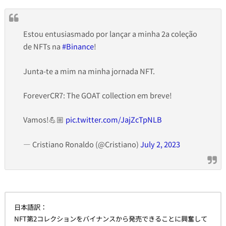
Estou entusiasmado por lançar a minha 2a coleção
de NFTs na
#Binance
!
Junta-te a mim na minha jornada NFT.
ForeverCR7: The GOAT collection em breve!
Vamos!💪🏼
pic.twitter.com/JajZcTpNLB
— Cristiano Ronaldo (@Cristiano)
July 2, 2023
日本語訳：
NFT第2コレクションをバイナンスから発売できることに興奮して