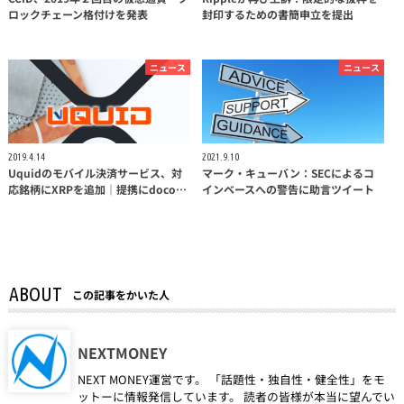
ロックチェーン格付けを発表
封印するための書簡申立を提出
ニュース
ニュース
2019.4.14
2021.9.10
Uquidのモバイル決済サービス、対
マーク・キューバン：SECによるコ
応銘柄にXRPを追加｜提携にdoco…
インベースへの警告に助言ツイート
ABOUT
この記事をかいた人
NEXTMONEY
NEXT MONEY運営です。 「話題性・独自性・健全性」をモ
ットーに情報発信しています。 読者の皆様が本当に望んでい