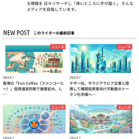
る情報を 日々リサーチし「痒いところに手が届く」 そんな
メディアを目指しています。
NEW POST
このライターの最新記事
ニュース
ニュース
2026.8.7
2026.8.7
香港の「Fun Coffee（ファンコーヒ
テザー社、サウジアラビア企業と提
ー）」仮想通貨詐欺で被害拡大、1,
携して機関投資家向け不動産のトー
…
クン化市場へ…
ニュース
ニュース
2026.8.7
2026.8.7