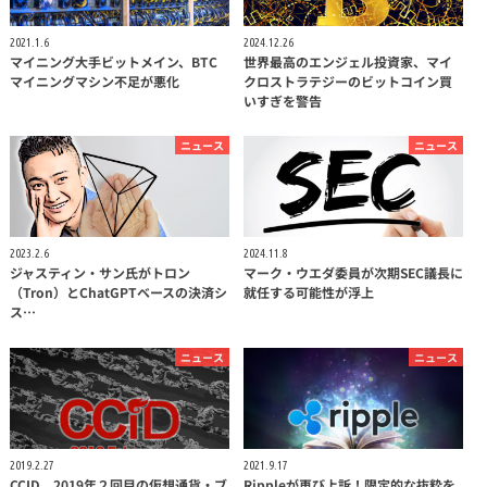
2021.1.6
2024.12.26
マイニング大手ビットメイン、BTC
世界最高のエンジェル投資家、マイ
マイニングマシン不足が悪化
クロストラテジーのビットコイン買
いすぎを警告
ニュース
ニュース
2023.2.6
2024.11.8
ジャスティン・サン氏がトロン
マーク・ウエダ委員が次期SEC議長に
（Tron）とChatGPTベースの決済シ
就任する可能性が浮上
ス…
ニュース
ニュース
2019.2.27
2021.9.17
CCID、2019年２回目の仮想通貨・ブ
Rippleが再び上訴！限定的な抜粋を