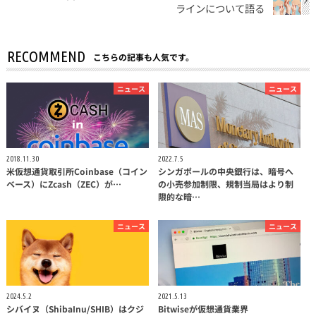
ラインについて語る
RECOMMEND
こちらの記事も人気です。
ニュース
ニュース
2018.11.30
2022.7.5
米仮想通貨取引所Coinbase（コイン
シンガポールの中央銀行は、暗号へ
ベース）にZcash（ZEC）が…
の小売参加制限、規制当局はより制
限的な暗…
ニュース
ニュース
2024.5.2
2021.5.13
シバイヌ（ShibaInu/SHIB）はクジ
Bitwiseが仮想通貨業界