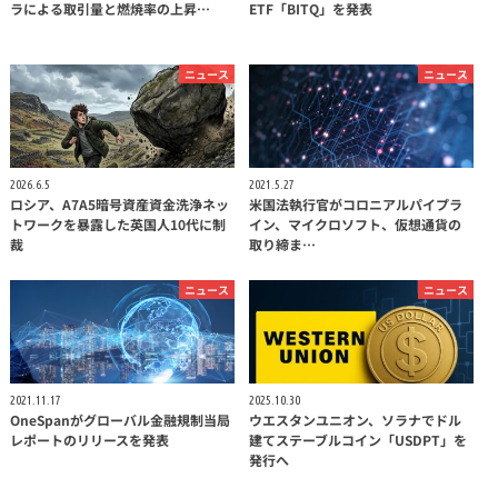
ラによる取引量と燃焼率の上昇…
ETF「BITQ」を発表
ニュース
ニュース
2026.6.5
2021.5.27
ロシア、A7A5暗号資産資金洗浄ネッ
米国法執行官がコロニアルパイプラ
トワークを暴露した英国人10代に制
イン、マイクロソフト、仮想通貨の
裁
取り締ま…
ニュース
ニュース
2021.11.17
2025.10.30
OneSpanがグローバル金融規制当局
ウエスタンユニオン、ソラナでドル
レポートのリリースを発表
建てステーブルコイン「USDPT」を
発行へ