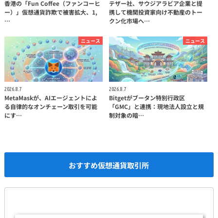
香港の「Fun Coffee（ファンコーヒ
テザー社、サウジアラビア企業と提
ー）」仮想通貨詐欺で被害拡大、1,
携して機関投資家向け不動産のトー
…
クン化市場へ…
ニュース
ニュース
2026.8.7
2026.8.7
MetaMaskが、AIエージェントによ
Bitgetがブータン特別行政区
る自律的なオンチェーン取引を可能
「GMC」と連携：現地法人設立と規
にす…
制対象の暗…
おすすめ仮想通貨取引所