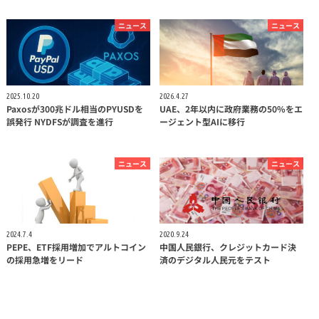
ニュース
ニュース
2025.10.20
2026.4.27
Paxosが300兆ドル相当のPYUSDを
UAE、2年以内に政府業務の50%をエ
誤発行 NYDFSが調査を進行
ージェント型AIに移行
ニュース
ニュース
2024.7.4
2020.9.24
PEPE、ETF採用増加でアルトコイン
中国人民銀行、クレジットカード決
の採用急増をリード
済のデジタル人民元をテスト