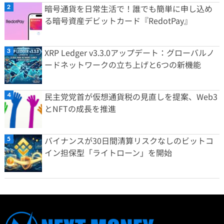
暗号通貨を日常生活で！誰でも簡単に申し込め
る暗号資産デビットカード『RedotPay』
XRP Ledger v3.3.0アップデート：グローバルノ
ードネットワークの立ち上げと6つの新機能
民主党党首が仮想通貨税の見直しを提案、Web3
とNFTの成長を推進
バイナンスが30日間清算リスクなしのビットコ
イン担保型「ライトローン」を開始