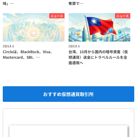
味」…
奪罪で…
ニュース
ニュース
2026.8.6
2026.8.6
Circleは、BlackRock、Visa、
台湾、10月から国内の暗号資産（仮
Mastercard、SBI、…
想通貨）送金にトラベルルールを全
面適用へ
おすすめ仮想通貨取引所