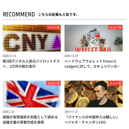
RECOMMEND
こちらの記事も人気です。
ニュース
ニュース
2020.12.14
2018.12.29
第2回デジタル人民元パイロットテス
ハードウェアウォレットTrezorと
ト、2万件の取引実行
Ledgerに対して、セキュリティの…
ニュース
ニュース
2024.2.23
2019.11.27
英国が仮想通貨を財産として認める
「バイナンスの中国参入は難しい」
協議文書の草案作成を発表
＝ジャオ・チャンポンCEO