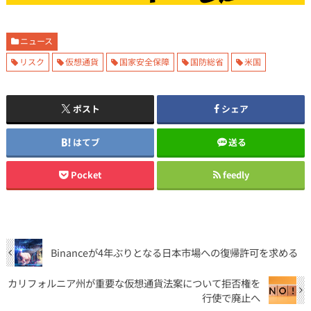
ニュース
リスク
仮想通貨
国家安全保障
国防総省
米国
ポスト
シェア
はてブ
送る
Pocket
feedly
Binanceが4年ぶりとなる日本市場への復帰許可を求める
カリフォルニア州が重要な仮想通貨法案について拒否権を
行使で廃止へ