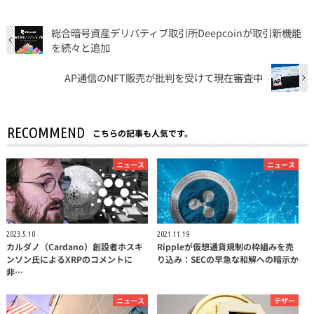
総合暗号資産デリバティブ取引所Deepcoinが取引新機能
を続々と追加
AP通信のNFT販売が批判を受けて現在審査中
RECOMMEND
こちらの記事も人気です。
ニュース
ニュース
2023.5.10
2021.11.19
カルダノ（Cardano）創設者ホスキ
Rippleが仮想通貨規制の枠組みを売
ンソン氏によるXRPのコメントに
り込み：SECの早急な和解への暗示か
非…
ニュース
テザー