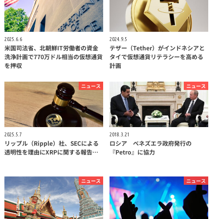
2025.6.6
2024.9.5
米国司法省、北朝鮮IT労働者の資金
テザー（Tether）がインドネシアと
洗浄計画で770万ドル相当の仮想通貨
タイで仮想通貨リテラシーを高める
を押収
計画
ニュース
ニュース
2025.5.7
2018.3.21
リップル（Ripple）社、SECによる
ロシア ベネズエラ政府発行の
透明性を理由にXRPに関する報告…
『Petro』に協力
ニュース
ニュース