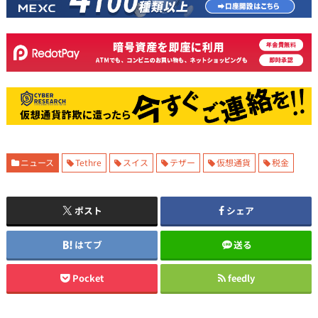
ニュース
Tethre
スイス
テザー
仮想通貨
税金
ポスト
シェア
はてブ
送る
Pocket
feedly