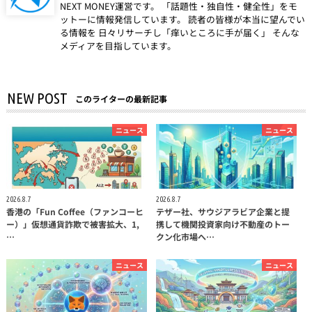
NEXT MONEY運営です。 「話題性・独自性・健全性」をモ
ットーに情報発信しています。 読者の皆様が本当に望んでい
る情報を 日々リサーチし「痒いところに手が届く」 そんな
メディアを目指しています。
NEW POST
このライターの最新記事
ニュース
ニュース
2026.8.7
2026.8.7
香港の「Fun Coffee（ファンコーヒ
テザー社、サウジアラビア企業と提
ー）」仮想通貨詐欺で被害拡大、1,
携して機関投資家向け不動産のトー
…
クン化市場へ…
ニュース
ニュース