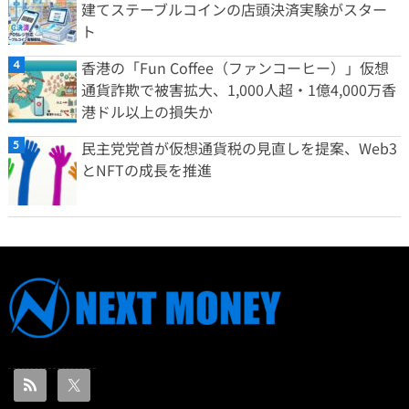
建てステーブルコインの店頭決済実験がスター
ト
香港の「Fun Coffee（ファンコーヒー）」仮想
通貨詐欺で被害拡大、1,000人超・1億4,000万香
港ドル以上の損失か
民主党党首が仮想通貨税の見直しを提案、Web3
とNFTの成長を推進