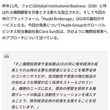
昨年11月、フォビはGlobal Institutional Business（GIB）と呼
ばれる機関顧客を対象とする新たな設立された。そして今回の
仲介プラットフォーム「Huobi Brokerage」はGIBの最初のサ
ービスとなる。今回の発表についてHuobi Groupのグローバル
ビジネス担当兼副社長Ciara Sun氏は、次のように機関投資家へ
のアプローチについて述べている。
「そこ機関投資家や富裕層は2020年に暗号経済の成
長とそれ以降の主要な貢献者になることを業界全体
のコンセンサスだが、低流動性や資産の強化製品の
欠如のような障壁が広く採用をストールされてい
る。機関のニーズに応え、既存の障壁を排除する機
関グレードの製品と流動性ソリューションを導入す
ることで、暗号経済全体の前進を支援することを目
指しています。」