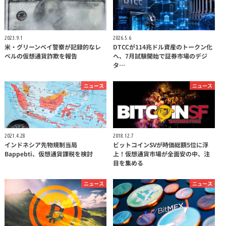
2023.9.1
2026.5.6
米・グリーンベイ警察が記録的なレ
DTCCが114兆ドル資産のトークン化
ベルの仮想通貨詐欺を報告
へ、7月試験開始で証券市場のデジ
タ…
ニュース
ニュース
2021.4.28
2018.12.7
インドネシア先物規制当局
ビットコインSVが時価総額5位に浮
Bappebti、仮想通貨課税を検討
上！仮想通貨市場が全面安の中、注
目を集める
ニュース
ニュース