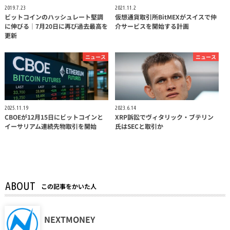
2019.7.23
2021.11.2
ビットコインのハッシュレート堅調
仮想通貨取引所BitMEXがスイスで仲
に伸びる｜7月20日に再び過去最高を
介サービスを開始する計画
更新
ニュース
ニュース
2025.11.19
2023.6.14
CBOEが12月15日にビットコインと
XRP訴訟でヴィタリック・ブテリン
イーサリアム連続先物取引を開始
氏はSECと取引か
ABOUT
この記事をかいた人
NEXTMONEY