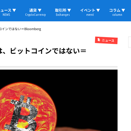
ュース ▼
通貨 ▼
取引所 ▼
イベント ▼
コラム ▼
NEWS
CryptoCurrency
Exchanges
event
column
速報
ビットコイン
イーサリアム
リップル
テザー
ブロックチェーン
マーケット
国内ニュース
トレード
ビットコイン(BTC)
イーサリアム(ETH)
ソラナ(SOL)
リップル(XRP)
テザー(USDT)
国内取引所
海外取引所
取材レポート
ンではない＝Bloomberg
ニュース
は、ビットコインではない＝