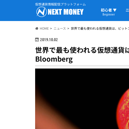
仮想通貨情報配信プラットフォーム
初心者 ▼
ニ
Beginner
初心者の教科書
仮想通貨用語
ウォレット
HOME
ニュース
世界で最も使われる仮想通貨は、ビットコイ
2019.10.02
世界で最も使われる仮想通貨
Bloomberg