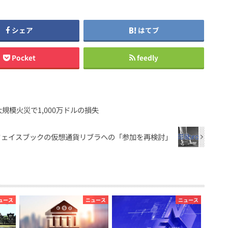
シェア
はてブ
Pocket
feedly
模火災で1,000万ドルの損失
rdが、フェイスブックの仮想通貨リブラへの「参加を再検討」
ュース
ニュース
ニュース