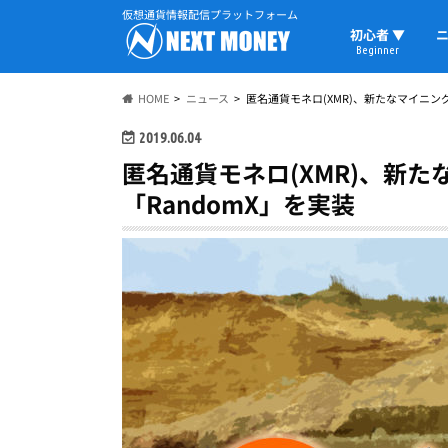
仮想通貨情報配信プラットフォーム
初心者 ▼
ニ
Beginner
初心者の教科書
仮想通貨用語
ウォレット
HOME
ニュース
匿名通貨モネロ(XMR)、新たなマイニン
2019.06.04
匿名通貨モネロ(XMR)、新
「RandomX」を実装