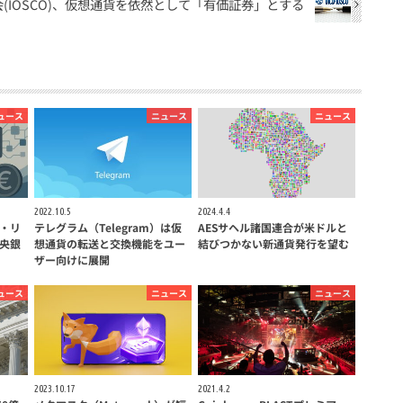
(IOSCO)、仮想通貨を依然として「有価証券」とする
ュース
ニュース
ニュース
2022.10.5
2024.4.4
・リ
テレグラム（Telegram）は仮
AESサヘル諸国連合が米ドルと
央銀
想通貨の転送と交換機能をユー
結びつかない新通貨発行を望む
ザー向けに展開
ュース
ニュース
ニュース
2023.10.17
2021.4.2