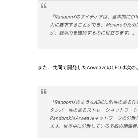
「RandomXのアイディアは、基本的にC
人に要求することができ、 Moneroの
が、競争力を維持するのに役立ちます。」
また、共同で開発したArweaveのCEOは次
「RandomXのようなASICに耐性のあ
タンパー性のあるストレージネットワーク
RandomXはArweaveネットワーク
ます。世界中に分散している多数の関係者