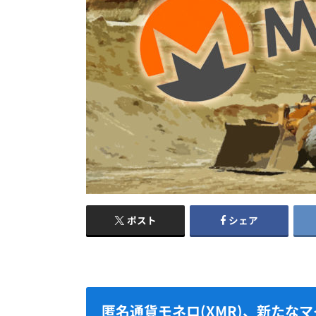
ポスト
シェア
匿名通貨モネロ(XMR)、新たなマ