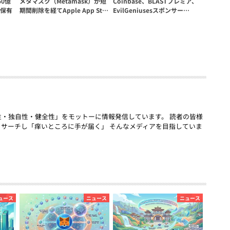
0億
メタマスク（Metamask）が短
Coinbase、BLASTプレミア、
保有
期間削除を経てApple App St…
EvilGeniusesスポンサー…
「話題性・独自性・健全性」をモットーに情報発信しています。 読者の皆様
リサーチし「痒いところに手が届く」 そんなメディアを目指していま
ュース
ニュース
ニュース