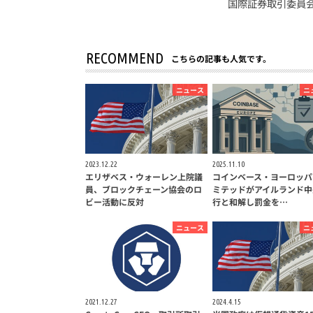
国際証券取引委員会
RECOMMEND
こちらの記事も人気です。
ニュース
ニ
2023.12.22
2025.11.10
エリザベス・ウォーレン上院議
コインベース・ヨーロッパ
員、ブロックチェーン協会のロ
ミテッドがアイルランド中
ビー活動に反対
行と和解し罰金を…
ニュース
ニ
2021.12.27
2024.4.15