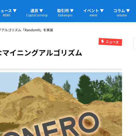
ュース ▼
通貨 ▼
取引所 ▼
イベント ▼
コラム ▼
NEWS
CryptoCurrency
Exchanges
event
column
速報
ビットコイン
イーサリアム
リップル
テザー
ブロックチェーン
マーケット
国内ニュース
トレード
ビットコイン(BTC)
イーサリアム(ETH)
ソラナ(SOL)
リップル(XRP)
テザー(USDT)
国内取引所
海外取引所
取材レポート
グアルゴリズム「RandomX」を実装
ニュース
たなマイニングアルゴリズム