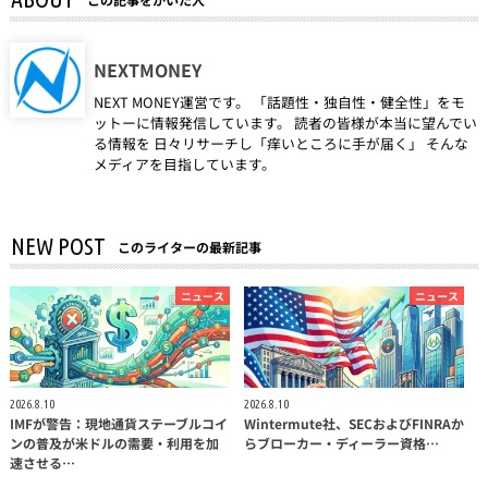
NEXTMONEY
NEXT MONEY運営です。 「話題性・独自性・健全性」をモ
ットーに情報発信しています。 読者の皆様が本当に望んでい
る情報を 日々リサーチし「痒いところに手が届く」 そんな
メディアを目指しています。
NEW POST
このライターの最新記事
ニュース
ニュース
2026.8.10
2026.8.10
IMFが警告：現地通貨ステーブルコイ
Wintermute社、SECおよびFINRAか
ンの普及が米ドルの需要・利用を加
らブローカー・ディーラー資格…
速させる…