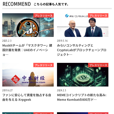
RECOMMEND
こちらの記事も人気です。
プレスリリース
プレスリリース
2025.2.3
2019.5.16
MuskItチームが「マスクタワー」建
みらいコンサルティングと
設計画を発表｜UAEのイノベーシ
CryptoLabがブロックチェーンプロ
ョ…
ジェクト…
プレスリリース
プレスリリース
2019.6.27
2024.2.5
ファンに安心して資産を独占する自
MEMEコインクリプトの新たな高み:
由を与える-Xrpgeek
Meme Kombatの800万ド…