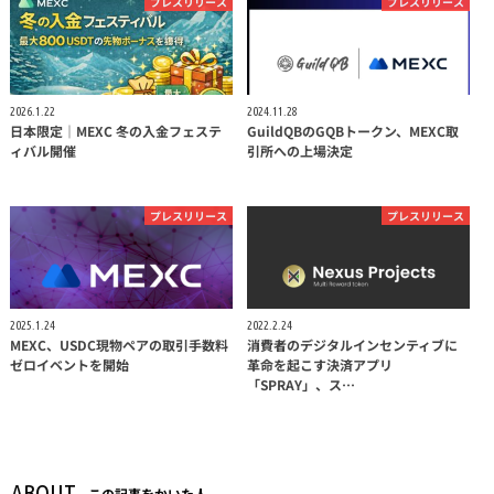
プレスリリース
プレスリリース
2026.1.22
2024.11.28
日本限定｜MEXC 冬の入金フェステ
GuildQBのGQBトークン、MEXC取
ィバル開催
引所への上場決定
プレスリリース
プレスリリース
2025.1.24
2022.2.24
MEXC、USDC現物ペアの取引⼿数料
消費者のデジタルインセンティブに
ゼロイベントを開始
革命を起こす決済アプリ
「SPRAY」、ス…
ABOUT
この記事をかいた人