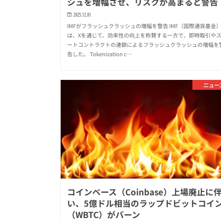
シュを増幅させ、リスクが高まると警告
2025.12.01
IMFがフラッシュクラッシュの増幅を警告 IMF（国際通貨基金
は、Xを通じて、効率性の向上を称賛する一方で、即時取引や
ートコントラクトの連鎖によるフラッシュクラッシュの増幅を
告した。 Tokenization c…
ニュー
コインベース（Coinbase）上場廃止に
い、5億ドル相当のラップドビットコイ
（WBTC）がバーン