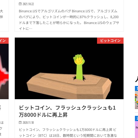
2021.10.22
 大
Binance.USでアルゴリズムのバグ Binance.USで、アルゴリズム
に伴
のバグにより、ビットコインが一時的に87%クラッシュし、8,200
ドルまで下落したことが明らかになった。 Binance.USのウェブサ
イトに…
イン
ビットコイン
落
ビットコイン、フラッシュクラッシュも1
万8000ドルに再上昇
）は
2020.11.18
ク
ビットコイン、フラッシュクラッシュも1万8000ドルに再上昇 ビ
激
ットコイン（BTC）は18日、数時間という短期間において急激な