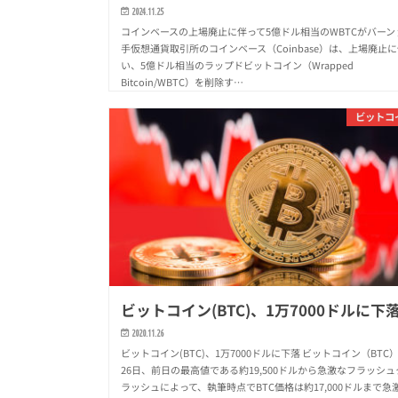
2024.11.25
コインベースの上場廃止に伴って5億ドル相当のWBTCがバーン
手仮想通貨取引所のコインベース（Coinbase）は、上場廃止
い、5億ドル相当のラップドビットコイン（Wrapped
Bitcoin/WBTC）を削除す…
ビットコ
ビットコイン(BTC)、1万7000ドルに下
2020.11.26
ビットコイン(BTC)、1万7000ドルに下落 ビットコイン（BTC
26日、前日の最高値である約19,500ドルから急激なフラッシュ
ラッシュによって、執筆時点でBTC価格は約17,000ドルまで急