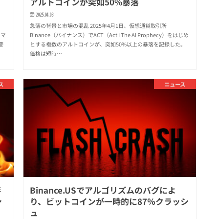
アルトコインが突如50%暴落
2025.04.03
）
急落の背景と市場の混乱 2025年4月1日、仮想通貨取引所
スマ
Binance（バイナンス）でACT（Act I The AI Prophecy）をはじめ
警
とする複数のアルトコインが、突如50%以上の暴落を記録した。
価格は短時…
ス
ニュース
伴
Binance.USでアルゴリズムのバグによ
ン
り、ビットコインが一時的に87％クラッシ
ュ