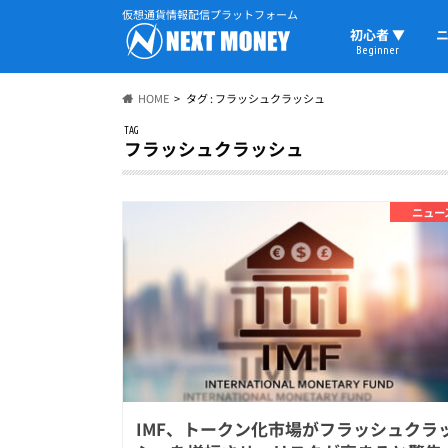
仮想通貨情報配信プラットフォーム
初心者 ▼
ニ
Beginner
初心者の教科書
仮想通貨用語
ウォレット
HOME
タグ : フラッシュクラッシュ
TAG
フラッシュクラッシュ
ニュー
IMF、トークン化市場がフラッシュクラ