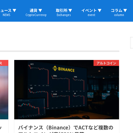
ュース ▼
通貨 ▼
取引所 ▼
イベント ▼
コラム ▼
NEWS
CryptoCurrency
Exchanges
event
column
速報
ビットコイン
イーサリアム
リップル
テザー
ブロックチェーン
マーケット
国内ニュース
トレード
ビットコイン(BTC)
イーサリアム(ETH)
ソラナ(SOL)
リップル(XRP)
テザー(USDT)
国内取引所
海外取引所
取材レポート
ス
アルトコイン
ッ
バイナンス（Binance）でACTなど複数の