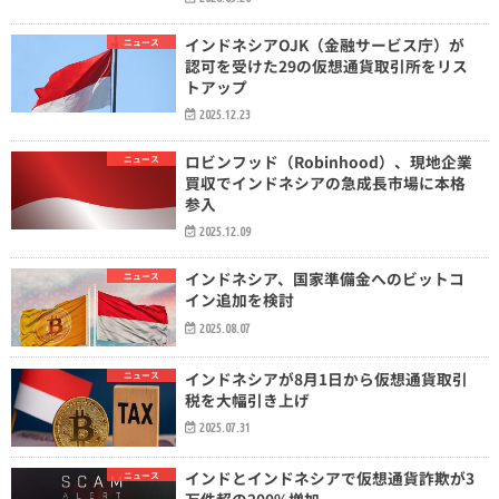
インドネシアOJK（金融サービス庁）が
ニュース
認可を受けた29の仮想通貨取引所をリス
トアップ
2025.12.23
ロビンフッド（Robinhood）、現地企業
ニュース
買収でインドネシアの急成長市場に本格
参入
2025.12.09
インドネシア、国家準備金へのビットコ
ニュース
イン追加を検討
2025.08.07
インドネシアが8月1日から仮想通貨取引
ニュース
税を大幅引き上げ
2025.07.31
インドとインドネシアで仮想通貨詐欺が3
ニュース
万件超の200%増加