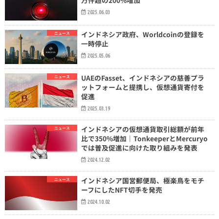
2025.06.03
インドネシア政府、Worldcoinの登録を
ニュース
一時停止
2025.05.06
UAEのFasset、インドネシアの慈善プラ
ニュース
ットフォームと提携し、仮想通貨寄付を
促進
2025.03.19
インドネシアの仮想通貨取引総額が前年
ニュース
比で350%増加｜TonkeeperとMercuryo
では普及促進に向けた取り組みを発表
2024.12.02
インドネシア国営郵便局、極楽鳥をモチ
ニュース
ーフにしたNFT切手を発売
2024.10.02