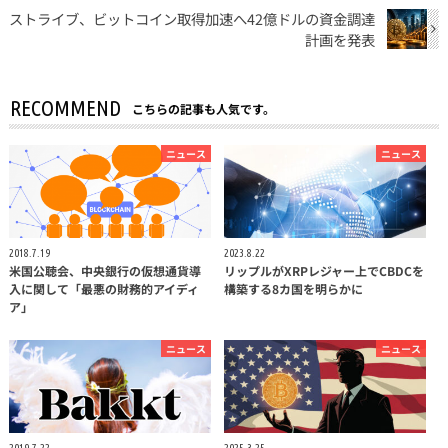
ストライブ、ビットコイン取得加速へ42億ドルの資金調達
計画を発表
RECOMMEND
こちらの記事も人気です。
ニュース
ニュース
2018.7.19
2023.8.22
米国公聴会、中央銀行の仮想通貨導
リップルがXRPレジャー上でCBDCを
入に関して「最悪の財務的アイディ
構築する8カ国を明らかに
ア」
ニュース
ニュース
2019.7.22
2025.3.25