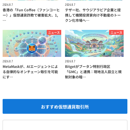
2026.8.7
2026.8.7
香港の「Fun Coffee（ファンコーヒ
テザー社、サウジアラビア企業と提
ー）」仮想通貨詐欺で被害拡大、1,
携して機関投資家向け不動産のトー
…
クン化市場へ…
ニュース
ニュース
2026.8.7
2026.8.7
MetaMaskが、AIエージェントによ
Bitgetがブータン特別行政区
る自律的なオンチェーン取引を可能
「GMC」と連携：現地法人設立と規
にす…
制対象の暗…
おすすめ仮想通貨取引所