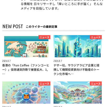
る情報を 日々リサーチし「痒いところに手が届く」 そんな
メディアを目指しています。
NEW POST
このライターの最新記事
ニュース
ニュース
2026.8.7
2026.8.7
香港の「Fun Coffee（ファンコーヒ
テザー社、サウジアラビア企業と提
ー）」仮想通貨詐欺で被害拡大、1,
携して機関投資家向け不動産のトー
…
クン化市場へ…
ニュース
ニュース