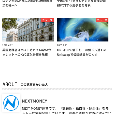
ロシアが2024年に包括的な仮想通貨
中国がNFTを含むデジタル資産の盗
法を導入へ
難に対する刑事罰を発表
ニュース
ニュース
2022.6.22
2020.9.23
英国財務省はホストされていないウ
UNIは30%低下も、20億ドル近くの
ォレットへのKYC導入計画を放棄
Uniswapで仮想通貨がロック
ABOUT
この記事をかいた人
NEXTMONEY
NEXT MONEY運営です。 「話題性・独自性・健全性」をモ
ットーに情報発信しています。 読者の皆様が本当に望んでい