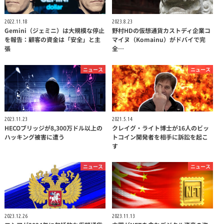
2022.11.18
2023.8.23
Gemini（ジェミニ）は大規模な停止
野村HDの仮想通貨カストディ企業コ
を報告：顧客の資金は「安全」と主
マイヌ（Komainu）がドバイで完
張
全…
ニュース
ニュース
2023.11.23
2021.5.14
HECOブリッジが8,300万ドル以上の
クレイグ・ライト博士が16人のビッ
ハッキング被害に遭う
トコイン開発者を相手に訴訟を起こ
す
ニュース
ニュース
2023.12.26
2023.11.13