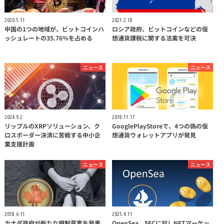
2020.5.11
2021.2.18
中国の1つの地域が、ビットコインハ
ロシア政府、ビットコインなどの仮
ッシュレートの35.76％を占める
想通貨課税に関する法案を可決
ニュース
ニュース
2024.9.2
2018.11.17
リップルのXRPソリューション、ク
GooglePlayStoreで、4つの偽の仮
ロスボーダー決済に苦戦する中小企
想通貨ウォレットアプリが発見
業支援計画
ニュース
ニュース
2018.6.11
2025.4.11
カナダ政府が新たな規制草案を発表
OpenSea、SECに対しNFTマーケッ