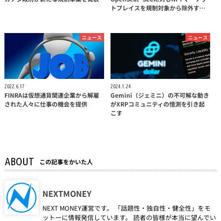
トプレイスを規制対象から除外す…
ニュース
ニュース
2022.6.17
2024.1.24
FINRAは仮想通貨関連企業から解雇
Gemini（ジェミニ）の不可解な動き
された人々に仕事の機会を提供
がXRPコミュニティの憶測を引き起
こす
ABOUT
この記事をかいた人
NEXTMONEY
NEXT MONEY運営です。 「話題性・独自性・健全性」をモ
ットーに情報発信しています。 読者の皆様が本当に望んでい