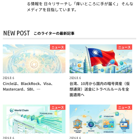
る情報を 日々リサーチし「痒いところに手が届く」 そんな
メディアを目指しています。
NEW POST
このライターの最新記事
ニュース
ニュース
2026.8.6
2026.8.6
Circleは、BlackRock、Visa、
台湾、10月から国内の暗号資産（仮
Mastercard、SBI、…
想通貨）送金にトラベルルールを全
面適用へ
ニュース
ニュース
2026.8.6
2026.8.6