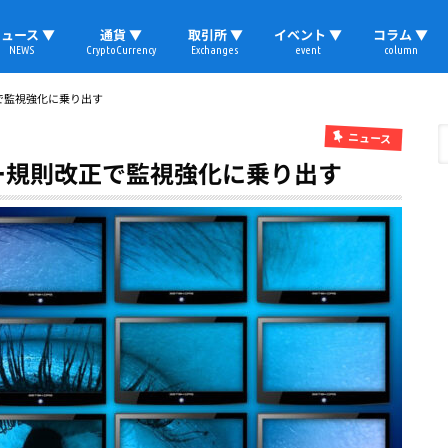
ュース ▼
通貨 ▼
取引所 ▼
イベント ▼
コラム ▼
NEWS
CryptoCurrency
Exchanges
event
column
速報
ビットコイン
イーサリアム
リップル
テザー
ブロックチェーン
マーケット
国内ニュース
トレード
ビットコイン(BTC)
イーサリアム(ETH)
ソラナ(SOL)
リップル(XRP)
テザー(USDT)
国内取引所
海外取引所
取材レポート
で監視強化に乗り出す
ニュース
ー規則改正で監視強化に乗り出す