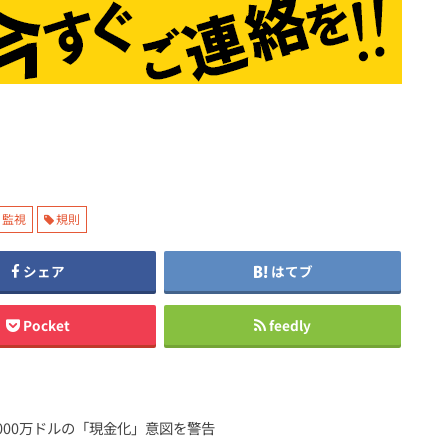
監視
規則
シェア
はてブ
Pocket
feedly
,000万ドルの「現金化」意図を警告