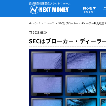
仮想通貨情報配信プラットフォーム
初心者 ▼
ニ
Beginner
初心者の教科書
仮想通貨用語
ウォレット
HOME
ニュース
SECはブローカー・ディーラー規則改正
2023.08.24
SECはブローカー・ディーラ