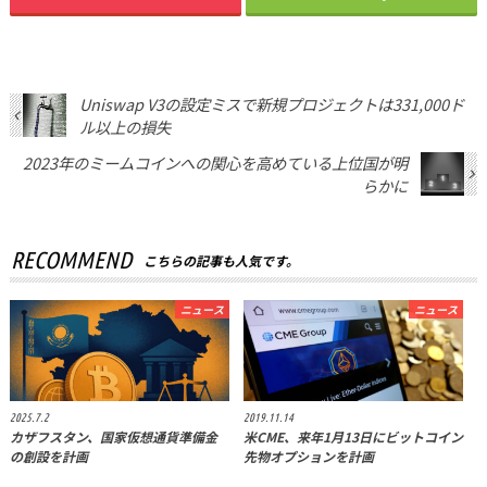
Uniswap V3の設定ミスで新規プロジェクトは331,000ド
ル以上の損失
2023年のミームコインへの関心を高めている上位国が明
らかに
RECOMMEND
こちらの記事も人気です。
ニュース
ニュース
2025.7.2
2019.11.14
カザフスタン、国家仮想通貨準備金
米CME、来年1月13日にビットコイン
の創設を計画
先物オプションを計画