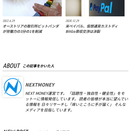
2022.6.29
2020.12.29
オーストリアの取引所ビットパンダ
米ペイパル、仮想通貨カストディ
が労働力の3分の1を削減
BitGo買収交渉は決裂
ABOUT
この記事をかいた人
NEXTMONEY
NEXT MONEY運営です。 「話題性・独自性・健全性」をモ
ットーに情報発信しています。 読者の皆様が本当に望んでい
る情報を 日々リサーチし「痒いところに手が届く」 そんな
メディアを目指しています。