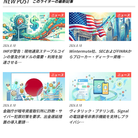
NEW POST
このライターの最新記事
ニュース
ニュース
2026.8.10
2026.8.10
IMFが警告：現地通貨ステーブルコイ
Wintermute社、SECおよびFINRAか
ンの普及が米ドルの需要・利用を加
らブローカー・ディーラー資格…
速させる…
ニュース
ニュース
2026.8.10
2026.8.10
金融庁が暗号資産取引所に詐欺・サ
ヴィタリック・ブテリン氏、Signal
イバー犯罪対策を要求、出金遅延措
の電話番号非表示機能を支持しプラ
置の導入要請…
イバシ…