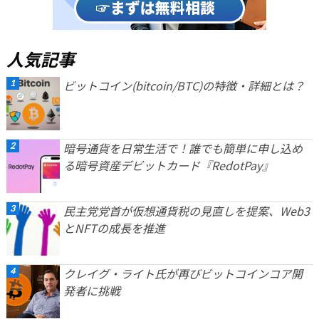
人気記事
ビットコイン(bitcoin/BTC)の特徴・詳細とは？
暗号通貨を日常生活で！誰でも簡単に申し込め
る暗号資産デビットカード『RedotPay』
民主党党首が仮想通貨税の見直しを提案、Web3
とNFTの成長を推進
クレイグ・ライト氏が再びビットコインコア開
発者に挑戦