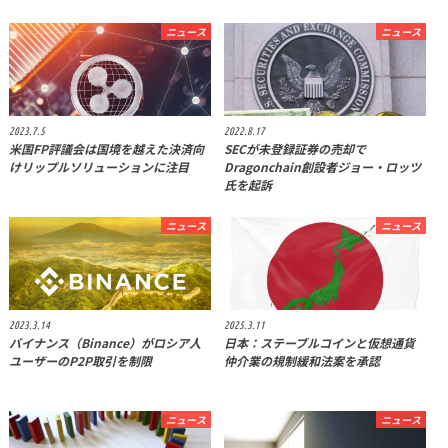
ニュース
ニュース
2023.7.5
2022.8.17
米国FP評議会は国境を越えた決済向
SECが未登録証券の売却で
けリップルソリューションに注目
Dragonchain創設者ジョー・ロッツ
氏を起訴
ニュース
ニュース
2023.3.14
2025.3.11
バイナンス（Binance）がロシア人
日本：ステーブルコインと仮想通貨
ユーザーのP2P取引を制限
仲介業の規制緩和法案を承認
ニュース
ニュース