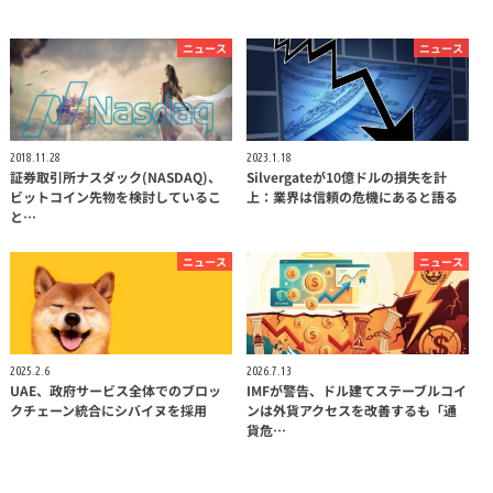
ニュース
ニュース
2018.11.28
2023.1.18
証券取引所ナスダック(NASDAQ)、
Silvergateが10億ドルの損失を計
ビットコイン先物を検討しているこ
上：業界は信頼の危機にあると語る
と…
ニュース
ニュース
2025.2.6
2026.7.13
UAE、政府サービス全体でのブロッ
IMFが警告、ドル建てステーブルコイ
クチェーン統合にシバイヌを採用
ンは外貨アクセスを改善するも「通
貨危…