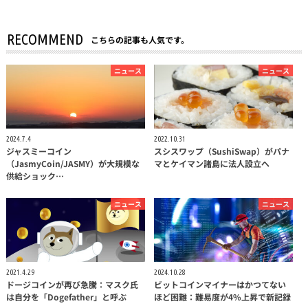
RECOMMEND
こちらの記事も人気です。
ニュース
ニュース
2024.7.4
2022.10.31
ジャスミーコイン
スシスワップ（SushiSwap）がパナ
（JasmyCoin/JASMY）が大規模な
マとケイマン諸島に法人設立へ
供給ショック…
ニュース
ニュース
2021.4.29
2024.10.28
ドージコインが再び急騰：マスク氏
ビットコインマイナーはかつてない
は自分を「Dogefather」と呼ぶ
ほど困難：難易度が4%上昇で新記録