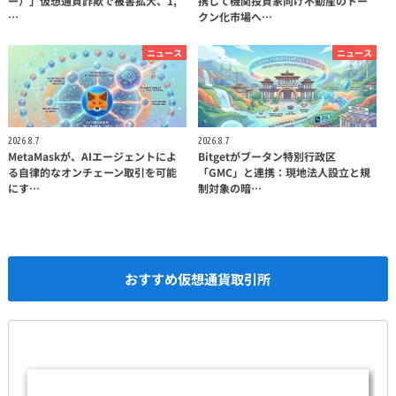
ー）」仮想通貨詐欺で被害拡大、1,
携して機関投資家向け不動産のトー
…
クン化市場へ…
ニュース
ニュース
2026.8.7
2026.8.7
MetaMaskが、AIエージェントによ
Bitgetがブータン特別行政区
る自律的なオンチェーン取引を可能
「GMC」と連携：現地法人設立と規
にす…
制対象の暗…
おすすめ仮想通貨取引所