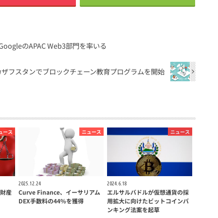
oogleのAPAC Web3部門を率いる
eがカザフスタンでブロックチェーン教育プログラムを開始
ュース
ニュース
ニュース
2025.12.24
2024.6.18
財産
Curve Finance、イーサリアム
エルサルバドルが仮想通貨の採
DEX手数料の44%を獲得
用拡大に向けたビットコインバ
ンキング法案を起草