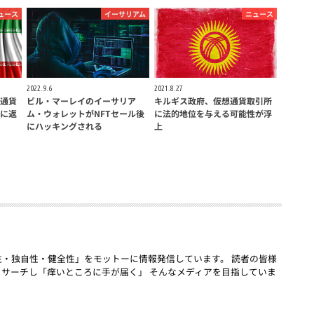
ュース
イーサリアム
ニュース
2022.9.6
2021.8.27
通貨
ビル・マーレイのイーサリア
キルギス政府、仮想通貨取引所
に返
ム・ウォレットがNFTセール後
に法的地位を与える可能性が浮
にハッキングされる
上
「話題性・独自性・健全性」をモットーに情報発信しています。 読者の皆様
リサーチし「痒いところに手が届く」 そんなメディアを目指していま