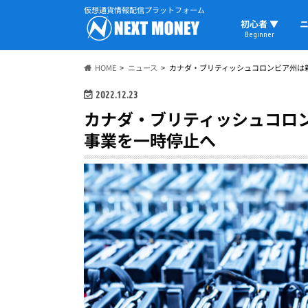
仮想通貨情報配信プラットフォーム
初心者 ▼
ニ
Beginner
初心者の教科書
仮想通貨用語
ウォレット
HOME
ニュース
カナダ・ブリティッシュコロンビア州は
2022.12.23
カナダ・ブリティッシュコロ
事業を一時停止へ