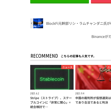
BlockFi元幹部リシ・ラムチャンダニ氏がG
Binanc
RECOMMEND
こちらの記事も人気です。
ニュース
ニ
2025.6.2
2023.9.4
Stripe（ストライプ）、ステー
中国の裁判所が仮想通貨は
ブルコインに「非常に関心」=
であり合法であると判決
統合検討で…