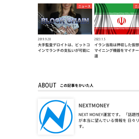
ニュース
ニ
2019.9.20
2023.1.5
大手監査デロイトは、ビットコ
イラン当局は押収した仮想
インでランチの支払いが可能に
マイニング機器をマイナー
還
ABOUT
この記事をかいた人
NEXTMONEY
NEXT MONEY運営です。 
が本当に望んでいる情報を 日々
す。