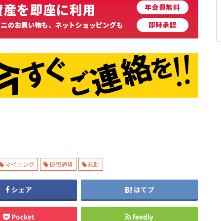
マイニング
仮想通貨
規制
シェア
はてブ
Pocket
feedly