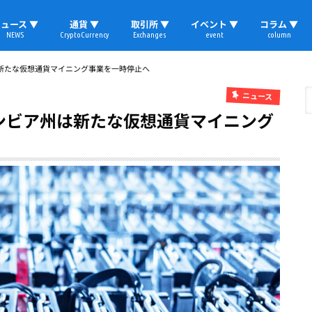
ュース ▼
通貨 ▼
取引所 ▼
イベント ▼
コラム ▼
NEWS
CryptoCurrency
Exchanges
event
column
速報
ビットコイン
イーサリアム
リップル
テザー
ブロックチェーン
マーケット
国内ニュース
トレード
ビットコイン(BTC)
イーサリアム(ETH)
ソラナ(SOL)
リップル(XRP)
テザー(USDT)
国内取引所
海外取引所
取材レポート
新たな仮想通貨マイニング事業を一時停止へ
ニュース
ンビア州は新たな仮想通貨マイニング