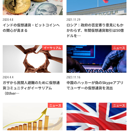
2020.4.8
2021.11.29
インドの仮想通貨・ビットコインへ
ロシア：政府の否定寄り意見にもか
の関心が高まる
かわらず、年間仮想通貨取引は50億
ドルを…
イーサリアム
ニュース
2024.4.4
2023.11.16
ガザから民間人避難のために仮想通
中国のハッカーが偽のSkypeアプリ
貨コミュニティがイーサリアム
でユーザーの仮想通貨を流出
（Ether…
ニュース
ニュース