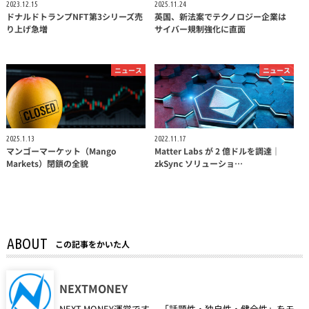
2023.12.15
2025.11.24
ドナルドトランプNFT第3シリーズ売
英国、新法案でテクノロジー企業は
り上げ急増
サイバー規制強化に直面
ニュース
ニュース
2025.1.13
2022.11.17
マンゴーマーケット（Mango
Matter Labs が 2 億ドルを調達｜
Markets）閉鎖の全貌
zkSync ソリューショ…
ABOUT
この記事をかいた人
NEXTMONEY
NEXT MONEY運営です。 「話題性・独自性・健全性」をモ