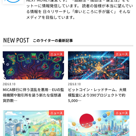
ットーに情報発信しています。 読者の皆様が本当に望んでい
る情報を 日々リサーチし「痒いところに手が届く」 そんな
メディアを目指しています。
NEW POST
このライターの最新記事
ニュース
ニュース
2026.8.10
2026.8.10
MiCA移行に伴う混乱を悪用—EUの監
ビットコイン・レッドチーム、大規
視機関や取引所を装う新たな仮想通
模監査により390プロジェクトで約
貨詐欺…
5,000…
ニュース
ニュース