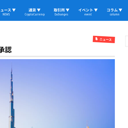
ュース ▼
通貨 ▼
取引所 ▼
イベント ▼
コラム ▼
NEWS
CryptoCurrency
Exchanges
event
column
速報
ビットコイン
イーサリアム
リップル
テザー
ブロックチェーン
マーケット
国内ニュース
トレード
ビットコイン(BTC)
イーサリアム(ETH)
ソラナ(SOL)
リップル(XRP)
テザー(USDT)
国内取引所
海外取引所
取材レポート
ニュース
承認