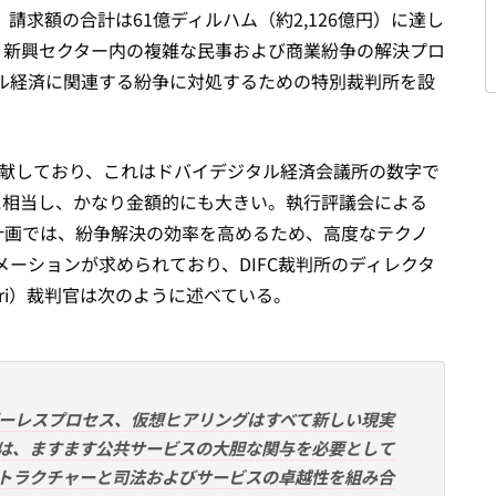
、請求額の合計は61億ディルハム（約2,126億円）に達し
所は、新興セクター内の複雑な民事および商業紛争の解決プロ
ル経済に関連する紛争に対処するための特別裁判所を設
%貢献しており、これはドバイデジタル経済会議所の数字で
億円）に相当し、かなり金額的にも大きい。執行評議会による
る計画では、紛争解決の効率を高めるため、高度なテクノ
ーションが求められており、DIFC裁判所のディレクタ
eiri）裁判官は次のように述べている。
ーレスプロセス、仮想ヒアリングはすべて新しい現実
は、ますます公共サービスの大胆な関与を必要として
トラクチャーと司法およびサービスの卓越性を組み合