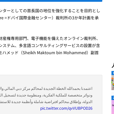
ンターとしての首長国の地位を強化することを目的とし
ncial Centre =ドバイ国際金融センター）裁判所の3か年計画を承
財産権専用部門、電子機能を備えたオンライン裁判所、
システム、多言語コンサルティングサービスの設置が含
（Sheikh Maktoum bin Mohammed）副首
اعتمدنا بحمدالله الخطة الجديدة لمحاكم مركز دبي المالي و،
ودوائر متخصصة للملكية الفكرية، ومنظومة جديدة لتسجيل الوصاي
الدولة، وإطلاق محاكم افتراضية شاملة وأنظمة جديدة للاس ..
pic.twitter.com/qvVUBPOD26