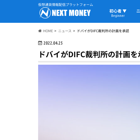
仮想通貨情報配信プラットフォーム
初心者 ▼
ニ
Beginner
初心者の教科書
仮想通貨用語
ウォレット
HOME
ニュース
ドバイがDIFC裁判所の計画を承認
2022.04.25
ドバイがDIFC裁判所の計画を