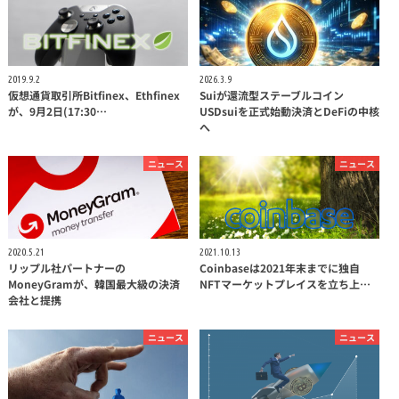
2019.9.2
2026.3.9
仮想通貨取引所Bitfinex、Ethfinex
Suiが還流型ステーブルコイン
が、9月2日(17:30…
USDsuiを正式始動決済とDeFiの中核
へ
ニュース
ニュース
2020.5.21
2021.10.13
リップル社パートナーの
Coinbaseは2021年末までに独自
MoneyGramが、韓国最大級の決済
NFTマーケットプレイスを立ち上…
会社と提携
ニュース
ニュース