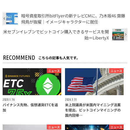
暗号資産取引所bitFlyerの新テレビCMに、乃木坂46 齋藤
飛鳥が抜擢｜イメージキャラクターに就任
米セブンイレブンでビットコイン購入できるサービスを開
始＝LibertyX
RECOMMEND
こちらの記事も人気です。
ニュース
ニュース
2020.1.16
2026.3.31
バイナンス先物、仮想通貨ETCを追
米上院議員が米国内マイニング法案
加
を提出、ビットコインマイニングの
国内回帰…
ニュース
ニュース