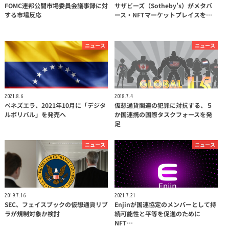
FOMC連邦公開市場委員会議事録に対
サザビーズ（Sotheby’s）がメタバ
する市場反応
ース・NFTマーケットプレイスを…
ニュース
ニュース
2021.8.6
2018.7.4
ベネズエラ、2021年10月に「デジタ
仮想通貨関連の犯罪に対抗する、５
ルボリバル」を発売へ
か国連携の国際タスクフォースを発
足
ニュース
ニュース
2019.7.16
2021.7.21
SEC、フェイスブックの仮想通貨リブ
Enjinが国連協定のメンバーとして持
ラが規制対象か検討
続可能性と平等を促進のために
NFT…