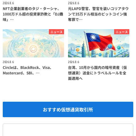
2026.8.6
2026.8.6
NFT企業創業者のタジ・ターシャ、
元LAPD警官、警官を装いコリアタウ
1000万ドル超の投資家詐欺と「DJ趣
ンで35万ドル相当のビットコイン強
味」…
奪罪で…
ニュース
ニュース
2026.8.6
2026.8.6
Circleは、BlackRock、Visa、
台湾、10月から国内の暗号資産（仮
Mastercard、SBI、…
想通貨）送金にトラベルルールを全
面適用へ
おすすめ仮想通貨取引所