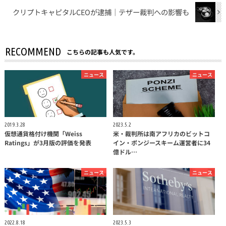
クリプトキャピタルCEOが逮捕｜テザー裁判への影響も
RECOMMEND
こちらの記事も人気です。
ニュース
ニュース
2019.3.28
2023.5.2
仮想通貨格付け機関「Weiss
米・裁判所は南アフリカのビットコ
Ratings」が3月版の評価を発表
イン・ポンジースキーム運営者に34
億ドル…
ニュース
ニュース
2022.8.18
2023.5.3