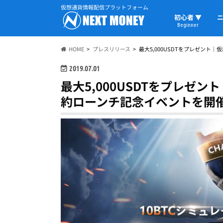
仮想通貨情報配信プラットフォーム
初心者 ▼
ニ
Beginner
初心者の教科書
仮想通貨用語
ウォレット
HOME
プレスリリース
最大5,000USDTをプレゼント｜
2019.07.01
最大5,000USDTをプレゼント
約ローンチ記念イベントを開