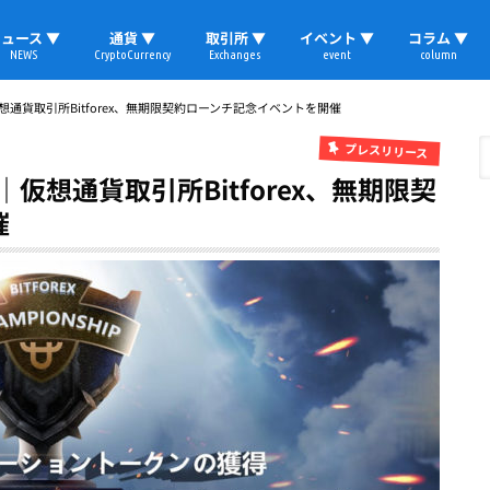
ュース ▼
通貨 ▼
取引所 ▼
イベント ▼
コラム ▼
NEWS
CryptoCurrency
Exchanges
event
column
速報
ビットコイン
イーサリアム
リップル
テザー
ブロックチェーン
マーケット
国内ニュース
トレード
ビットコイン(BTC)
イーサリアム(ETH)
ソラナ(SOL)
リップル(XRP)
テザー(USDT)
国内取引所
海外取引所
取材レポート
仮想通貨取引所Bitforex、無期限契約ローンチ記念イベントを開催
プレスリリース
｜仮想通貨取引所Bitforex、無期限契
催