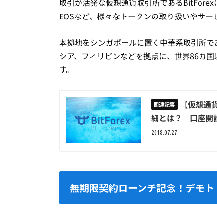
取引が活発な仮想通貨取引所であるBitForexは、Bit
EOSなど、様々なトークンの取り扱いやサー
本拠地をシンガポールに置く中華系取引所で
シア、フィリピンなどを拠点に、世界86カ
す。
【仮想通貨
細とは？｜口座開
2018.07.27
無期限契約ローンチ記念！デモト