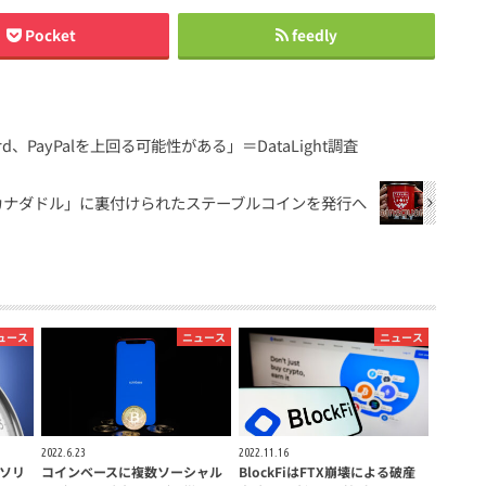
Pocket
feedly
rd、PayPalを上回る可能性がある」＝DataLight調査
、「カナダドル」に裏付けられたステーブルコインを発行へ
ュース
ニュース
ニュース
2022.6.23
2022.11.16
ソリ
コインベースに複数ソーシャル
BlockFiはFTX崩壊による破産