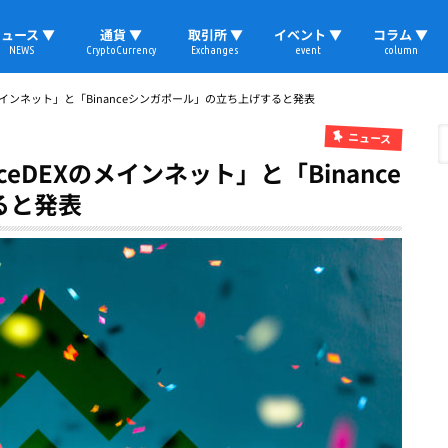
ュース ▼
通貨 ▼
取引所 ▼
イベント ▼
コラム ▼
NEWS
CryptoCurrency
Exchanges
event
column
速報
ビットコイン
イーサリアム
リップル
テザー
ブロックチェーン
マーケット
国内ニュース
トレード
ビットコイン(BTC)
イーサリアム(ETH)
ソラナ(SOL)
リップル(XRP)
テザー(USDT)
国内取引所
海外取引所
取材レポート
のメインネット」と「Binanceシンガポール」の立ち上げすると発表
ニュース
eDEXのメインネット」と「Binance
ると発表