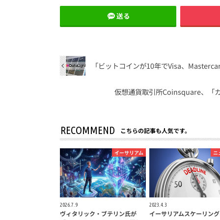
送る
「ビットコインが10年でVisa、Masterca
仮想通貨取引所Coinsquare
RECOMMEND
こちらの記事も人気です。
イーサリアム
ニ
2026.7.9
2023.4.3
ヴィタリック・ブテリン氏が
イーサリアムスケーリング