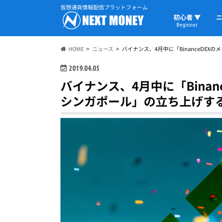
仮想通貨情報配信プラットフォーム
初心者 ▼
ニ
Beginner
初心者の教科書
仮想通貨用語
ウォレット
HOME
ニュース
バイナンス、4月中に「BinanceDEX
2019.04.05
バイナンス、4月中に「Binanc
シンガポール」の立ち上げす