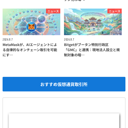
ニュース
ニュース
2026.8.7
2026.8.7
MetaMaskが、AIエージェントによ
Bitgetがブータン特別行政区
る自律的なオンチェーン取引を可能
「GMC」と連携：現地法人設立と規
にす…
制対象の暗…
おすすめ仮想通貨取引所