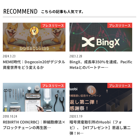
RECOMMEND
こちらの記事も人気です。
プレスリリース
プレスリリース
2024.3.23
2023.2.28
MEME時代：Dogecoin20がデジタル
BingX、成長率350%を達成、Pacific
資産世界をどう変えるか
Metaとのパートナー…
プレスリリース
プレスリリース
2018.10.24
2020.5.19
REBIRTH COIN(RBC)｜幹細胞療法×
暗号資産取引所のHuobi（フォ
ブロックチェーンの再生医…
ビ）、【HTプレゼント】恩返し第二
弾！H…