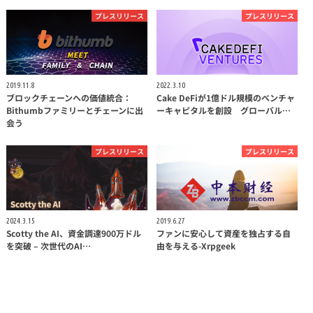
プレスリリース
プレスリリース
2019.11.8
2022.3.10
ブロックチェーンへの価値統合：
Cake DeFiが1億ドル規模のベンチャ
Bithumbファミリーとチェーンに出
ーキャピタルを創設 グローバル…
会う
プレスリリース
プレスリリース
2024.3.15
2019.6.27
Scotty the AI、資金調達900万ドル
ファンに安心して資産を独占する自
を突破 – 次世代のAI…
由を与える-Xrpgeek