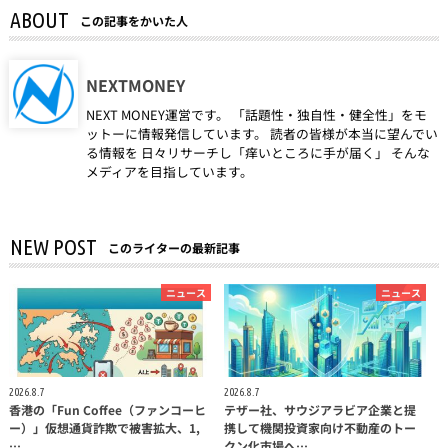
ABOUT
この記事をかいた人
NEXTMONEY
NEXT MONEY運営です。 「話題性・独自性・健全性」をモ
ットーに情報発信しています。 読者の皆様が本当に望んでい
る情報を 日々リサーチし「痒いところに手が届く」 そんな
メディアを目指しています。
NEW POST
このライターの最新記事
ニュース
ニュース
2026.8.7
2026.8.7
香港の「Fun Coffee（ファンコーヒ
テザー社、サウジアラビア企業と提
ー）」仮想通貨詐欺で被害拡大、1,
携して機関投資家向け不動産のトー
…
クン化市場へ…