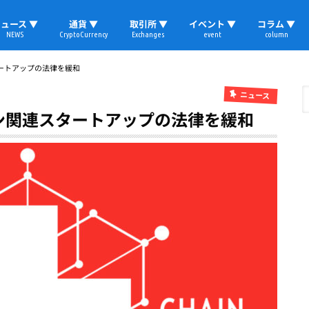
ュース ▼
通貨 ▼
取引所 ▼
イベント ▼
コラム ▼
NEWS
CryptoCurrency
Exchanges
event
column
速報
ビットコイン
イーサリアム
リップル
テザー
ブロックチェーン
マーケット
国内ニュース
トレード
ビットコイン(BTC)
イーサリアム(ETH)
ソラナ(SOL)
リップル(XRP)
テザー(USDT)
国内取引所
海外取引所
取材レポート
ートアップの法律を緩和
ニュース
ン関連スタートアップの法律を緩和