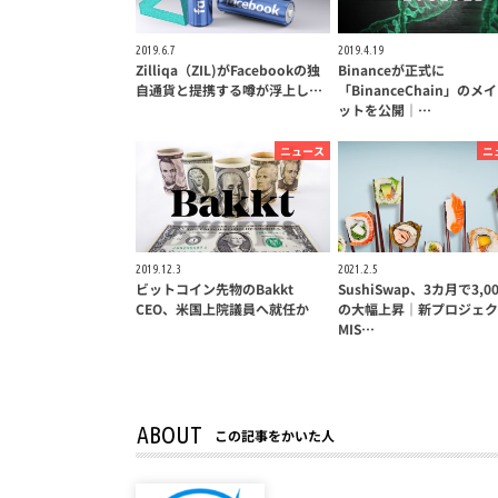
2019.6.7
2019.4.19
Zilliqa（ZIL)がFacebookの独
Binanceが正式に
自通貨と提携する噂が浮上し…
「BinanceChain」のメ
ットを公開｜…
ニュース
ニ
2019.12.3
2021.2.5
ビットコイン先物のBakkt
SushiSwap、3カ月で3,0
CEO、米国上院議員へ就任か
の大幅上昇｜新プロジェク
MIS…
ABOUT
この記事をかいた人