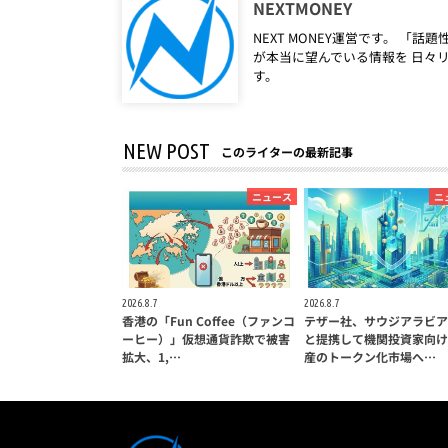
NEXTMONEY
NEXT MONEY運営です。 
が本当に望んでいる情報を 日々
す。
NEW POST
このライターの最新記事
ニュース
ニ
2026.8.7
2026.8.7
香港の「Fun Coffee（ファンコ
テザー社、サウジアラビア
ーヒー）」仮想通貨詐欺で被害
と提携して機関投資家向け
拡大、1,…
産のトークン化市場へ…