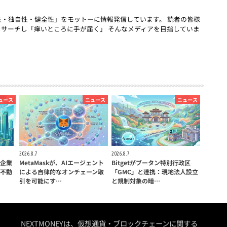
「話題性・独自性・健全性」をモットーに情報発信しています。 読者の皆様
リサーチし「痒いところに手が届く」 そんなメディアを目指していま
ュース
ニュース
ニュース
2026.8.7
2026.8.7
企業
MetaMaskが、AIエージェント
Bitgetがブータン特別行政区
不動
による自律的なオンチェーン取
「GMC」と連携：現地法人設立
引を可能にす…
と規制対象の暗…
NEXTMONEYは、仮想通貨・ブロックチェーンに関する