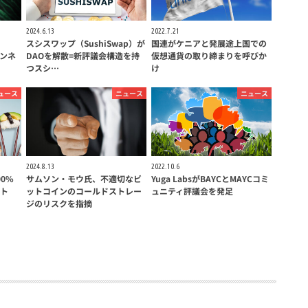
2024.6.13
2022.7.21
スシスワップ（SushiSwap）が
国連がケニアと発展途上国での
インネ
DAOを解散=新評議会構造を持
仮想通貨の取り締まりを呼びか
つスシ…
け
ュース
ニュース
ニュース
2024.8.13
2022.10.6
00%
サムソン・モウ氏、不適切なビ
Yuga LabsがBAYCとMAYCコミ
ト
ットコインのコールドストレー
ュニティ評議会を発足
ジのリスクを指摘