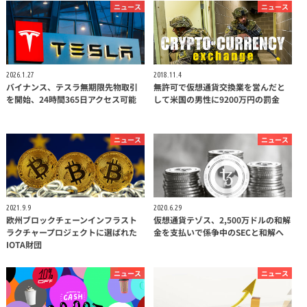
ニュース
ニュース
2026.1.27
2018.11.4
バイナンス、テスラ無期限先物取引
無許可で仮想通貨交換業を営んだと
を開始、24時間365日アクセス可能
して米国の男性に9200万円の罰金
ニュース
ニュース
2021.9.9
2020.6.29
欧州ブロックチェーンインフラスト
仮想通貨テゾス、2,500万ドルの和解
ラクチャープロジェクトに選ばれた
金を支払いで係争中のSECと和解へ
IOTA財団
ニュース
ニュース