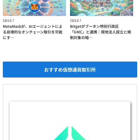
2026.8.7
2026.8.7
MetaMaskが、AIエージェントによ
Bitgetがブータン特別行政区
る自律的なオンチェーン取引を可能
「GMC」と連携：現地法人設立と規
にす…
制対象の暗…
おすすめ仮想通貨取引所