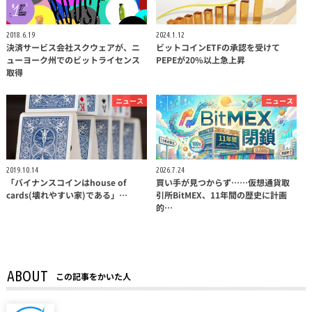
2018.6.19
2024.1.12
決済サービス会社スクウェアが、ニ
ビットコインETFの承認を受けて
ューヨーク州でのビットライセンス
PEPEが20%以上急上昇
取得
ニュース
ニュース
2019.10.14
2026.7.24
「バイナンスコインはhouse of
買い手が見つからず……仮想通貨取
cards(壊れやすい家)である」…
引所BitMEX、11年間の歴史に計画
的…
ABOUT
この記事をかいた人