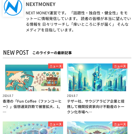
NEXTMONEY
NEXT MONEY運営です。 「話題性・独自性・健全性」をモ
ットーに情報発信しています。 読者の皆様が本当に望んでい
る情報を 日々リサーチし「痒いところに手が届く」 そんな
メディアを目指しています。
NEW POST
このライターの最新記事
ニュース
ニュース
2026.8.7
2026.8.7
香港の「Fun Coffee（ファンコーヒ
テザー社、サウジアラビア企業と提
ー）」仮想通貨詐欺で被害拡大、1,
携して機関投資家向け不動産のトー
…
クン化市場へ…
ニュース
ニュース