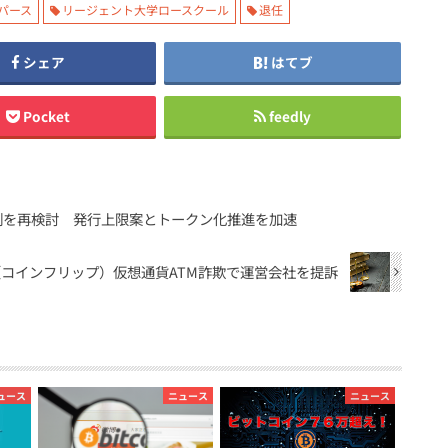
パース
リージェント大学ロースクール
退任
シェア
はてブ
Pocket
feedly
制を再検討 発行上限案とトークン化推進を加速
ip（コインフリップ）仮想通貨ATM詐欺で運営会社を提訴
ュース
ニュース
ニュース