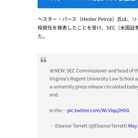
ヘスター・パース（Hester Peirce）氏
授就任を発表したことを受け、SEC（米国
た。
🚨NEW: SEC Commissioner and head of th
Virginia’s Regent University Law School 
a university press release circulated toda
end.
In the…
pic.twitter.com/WcVIqq2HhG
— Eleanor Terrett (@EleanorTerrett)
May 