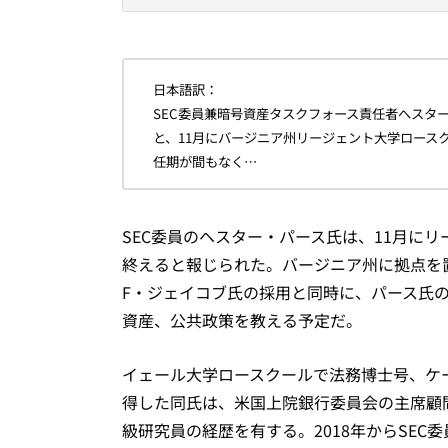
日本語訳：
SEC委員兼暗号資産タスクフォース責任者へスタ
と、11月にバージニア州リージェント大学ロース
任期が間もなく…
SEC委員のヘスター・パース氏は、11月に
終えると報じられた。バージニア州に拠点を
F・ジェイコブ氏の採用と同時に、パース氏
資産、公共政策を教える予定だ。
イェール大学ロースクールで法務博士号、ケ
得した同氏は、米国上院銀行委員会の主席顧
級研究員の経歴を有する。2018年からSEC