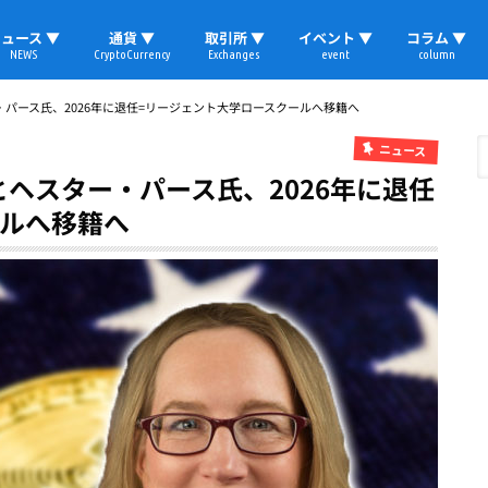
ュース ▼
通貨 ▼
取引所 ▼
イベント ▼
コラム ▼
NEWS
CryptoCurrency
Exchanges
event
column
速報
ビットコイン
イーサリアム
リップル
テザー
ブロックチェーン
マーケット
国内ニュース
トレード
ビットコイン(BTC)
イーサリアム(ETH)
ソラナ(SOL)
リップル(XRP)
テザー(USDT)
国内取引所
海外取引所
取材レポート
・パース氏、2026年に退任=リージェント大学ロースクールへ移籍へ
ニュース
とヘスター・パース氏、2026年に退任
ールへ移籍へ