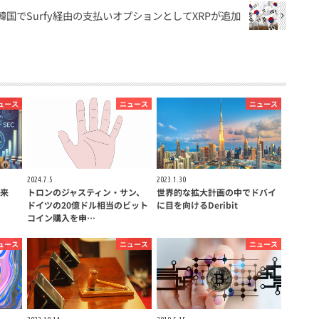
韓国でSurfy経由の支払いオプションとしてXRPが追加
ュース
ニュース
ニュース
2024.7.5
2023.1.30
来
トロンのジャスティン・サン、
世界的な拡大計画の中でドバイ
ドイツの20億ドル相当のビット
に目を向けるDeribit
コイン購入を申…
ュース
ニュース
ニュース