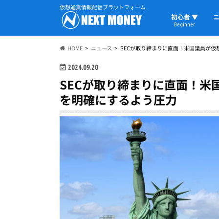
仮想通貨情報配信プラットフォーム
初心者 ▼
ニ
Beginner
初心者の教科書
仮想通貨用語
ウォレット
HOME
ニュース
SECが取り締まりに直面！米国議員が
2024.09.20
SECが取り締まりに直面！米
を明確にするよう圧力