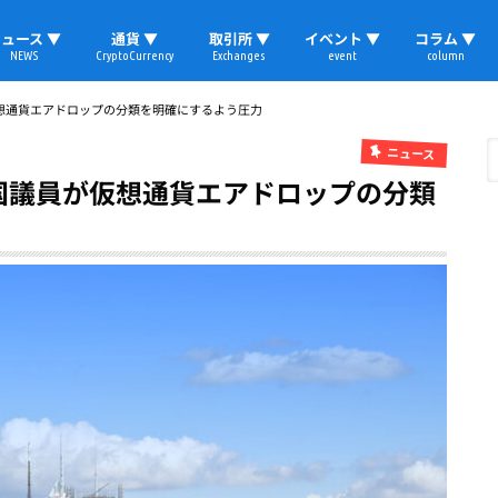
ュース ▼
通貨 ▼
取引所 ▼
イベント ▼
コラム ▼
NEWS
CryptoCurrency
Exchanges
event
column
速報
ビットコイン
イーサリアム
リップル
テザー
ブロックチェーン
マーケット
国内ニュース
トレード
ビットコイン(BTC)
イーサリアム(ETH)
ソラナ(SOL)
リップル(XRP)
テザー(USDT)
国内取引所
海外取引所
取材レポート
仮想通貨エアドロップの分類を明確にするよう圧力
ニュース
国議員が仮想通貨エアドロップの分類