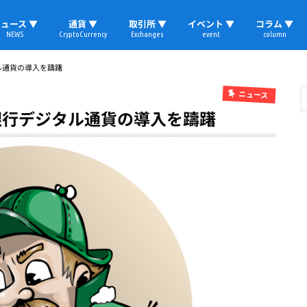
ュース ▼
通貨 ▼
取引所 ▼
イベント ▼
コラム ▼
NEWS
CryptoCurrency
Exchanges
event
column
速報
ビットコイン
イーサリアム
リップル
テザー
ブロックチェーン
マーケット
国内ニュース
トレード
ビットコイン(BTC)
イーサリアム(ETH)
ソラナ(SOL)
リップル(XRP)
テザー(USDT)
国内取引所
海外取引所
取材レポート
ル通貨の導入を躊躇
ニュース
銀行デジタル通貨の導入を躊躇