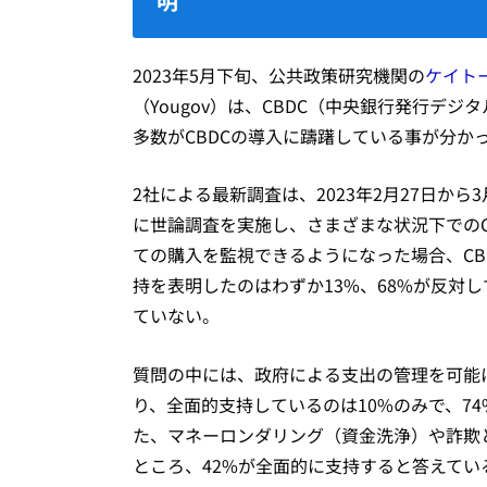
明
2023年5月下旬、公共政策研究機関の
ケイト
（Yougov）は、CBDC（中央銀行発行デ
多数がCBDCの導入に躊躇している事が分か
2社による最新調査は、2023年2月27日から
に世論調査を実施し、さまざまな状況下でのC
ての購入を監視できるようになった場合、CB
持を表明したのはわずか13%、68%が反対
ていない。
質問の中には、政府による支出の管理を可能に
り、全面的支持しているのは10%のみで、7
た、マネーロンダリング（資金洗浄）や詐欺と
ところ、42%が全面的に支持すると答えてい