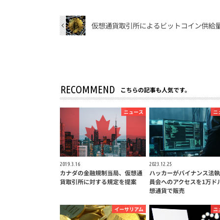
仮想通貨取引所によるビットコイン供給
RECOMMEND
こちらの記事も人気です。
ニュース
ニ
2019.3.16
2023.12.25
カナダの金融規制当局、仮想通
ハッカーがバイナンス法執
貨取引所に対する規定を提案
員会へのアクセスを1万ド
想通貨で販売
イーサリアム
ニ