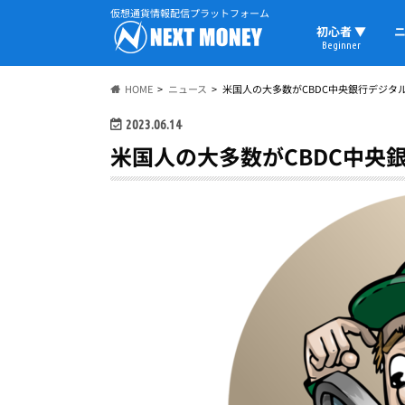
仮想通貨情報配信プラットフォーム
初心者 ▼
ニ
Beginner
初心者の教科書
仮想通貨用語
ウォレット
HOME
ニュース
米国人の大多数がCBDC中央銀行デジタ
2023.06.14
米国人の大多数がCBDC中央