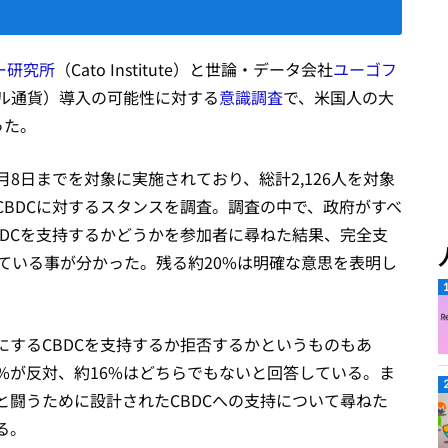
ー研究所
（Cato Institute）と世論・データ会社
ユーゴフ
ジタル通貨）導入の可能性に対する
意識調査
で、米国人の大
った。
3月8日までを対象に実施されており、総計2,126人を対象
BDCに対するスタンスを調査。調査の中で、政府がすべ
DCを支持するかどうかを参加者に尋ねた結果、完全支
している事が分かった。残る約20%は明確な意思を表明し
するCBDCを支持するか拒否するかというものもあ
4%が反対、約16%はどちらでもないと回答している。ま
闘うために設計されたCBDCへの支持について尋ねた
る。