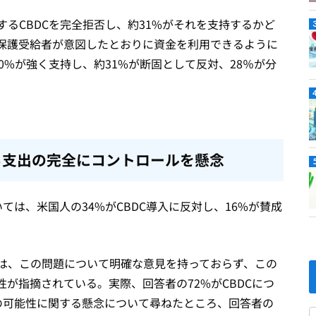
するCBDCを完全拒否し、約31%がそれを支持するかど
保護受給者が意図したとおりに資金を利用できるように
0%が強く支持し、約31%が断固として反対、28％が分
る支出の完全にコントロールを懸念
ては、米国人の34%がCBDC導入に反対し、16%が賛成
%は、この問題について明確な意見を持っておらず、この
が指摘されている。実際、回答者の72%がCBDCにつ
の可能性に関する懸念について尋ねたところ、回答者の