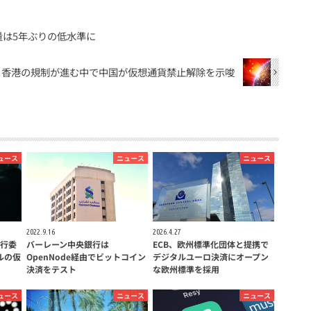
量は5年ぶりの低水準に
香港の規制が進む中で中国が仮想通貨禁止解除を示唆
ュース
ニュース
ニュース
2022.9.16
2026.4.27
行委
バーレーン中央銀行は
ECB、欧州標準化団体と提携で
ルの仮
OpenNode経由でビットコイン
デジタルユーロ決済にオープン
決済をテスト
な欧州標準を採用
ュース
ニュース
ニュース