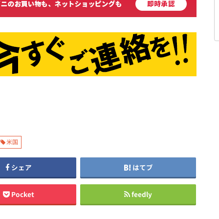
米国
シェア
はてブ
Pocket
feedly