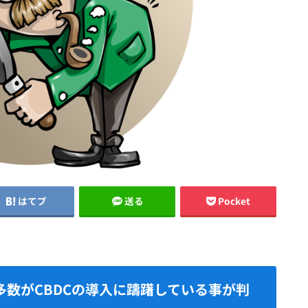
はてブ
送る
Pocket
多数がCBDCの導入に躊躇している事が判