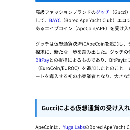
高級ファッションブランドの
グッチ
（Guc
して、
BAYC
（Bored Ape Yacht Cl
あるエイプコイン（ApeCoin/APE）を受
グッチは仮想通貨決済にApeCoinを追加
探求に、新たな一歩を踏み出した。グッチの
BitPay
との提携によるものであり、BitPayは
（EuroCoin/EUROC）を追加したとのこ
ートを導入する初の小売業者となり、大きな
Gucciによる仮想通貨の受け入
ApeCoinは、
Yuga Labs
のBored Ape Y