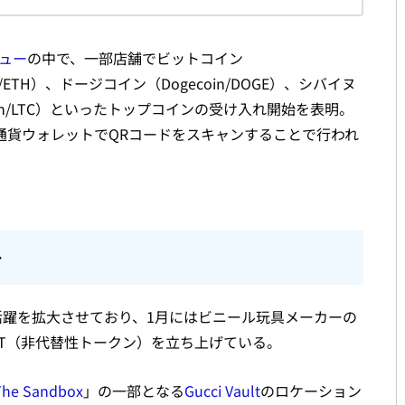
ュー
の中で、一部店舗でビットコイン
um/ETH）、ドージコイン（Dogecoin/DOGE）、シバイヌ
tecoin/LTC）といったトップコインの受け入れ開始を表明。
想通貨ウォレットでQRコードをスキャンすることで行われ
チ
活躍を拡大させており、1月にはビニール玩具メーカーの
FT（非代替性トークン）を立ち上げている。
The Sandbox
」の一部となる
Gucci Vault
のロケーション