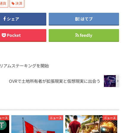
通貨
決済
シェア
はてブ
Pocket
feedly
ーサリアムステーキングを開始
OVRで土地所有者が拡張現実と仮想現実に出会う
ュース
ニュース
ニュース