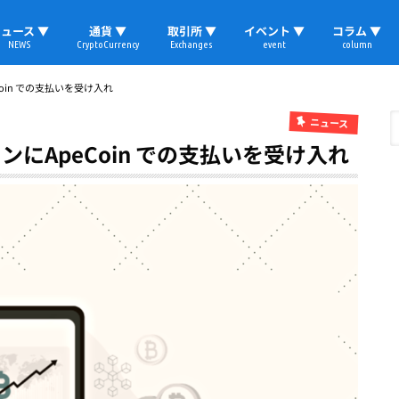
ュース ▼
通貨 ▼
取引所 ▼
イベント ▼
コラム ▼
NEWS
CryptoCurrency
Exchanges
event
column
速報
ビットコイン
イーサリアム
リップル
テザー
ブロックチェーン
マーケット
国内ニュース
トレード
ビットコイン(BTC)
イーサリアム(ETH)
ソラナ(SOL)
リップル(XRP)
テザー(USDT)
国内取引所
海外取引所
取材レポート
oin での支払いを受け入れ
ニュース
ンにApeCoin での支払いを受け入れ