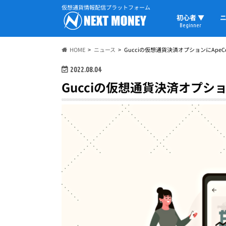
仮想通貨情報配信プラットフォーム
初心者 ▼
ニ
Beginner
初心者の教科書
仮想通貨用語
ウォレット
HOME
ニュース
Gucciの仮想通貨決済オプションにApeC
2022.08.04
Gucciの仮想通貨決済オプショ