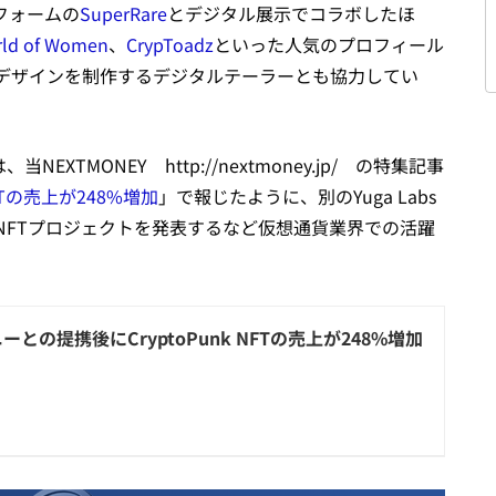
フォームの
SuperRare
とデジタル展示でコラボしたほ
ld of Women
、
CrypToadz
といった人気のプロフィール
デザインを制作するデジタルテーラーとも協力してい
TMONEY http://nextmoney.jp/ の特集記事
FTの売上が248%増加
」で報じたように、別のYuga Labs
したNFTプロジェクトを発表するなど仮想通貨業界での活躍
ーとの提携後にCryptoPunk NFTの売上が248%増加