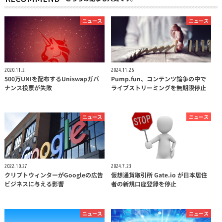
ニュース
ニュース
2020.11.2
2024.11.26
500万UNIを配布するUniswapガバ
Pump.fun、コンテンツ論争の中で
ナンス投票が失敗
ライブストリーミングを無期限停止
ニュース
ニュース
2022.10.27
2024.7.23
クリプトウィンターがGoogleの広告
仮想通貨取引所 Gate.io が日本居住
ビジネスに与える影響
者の新規口座登録を停止
ニュース
ニュース