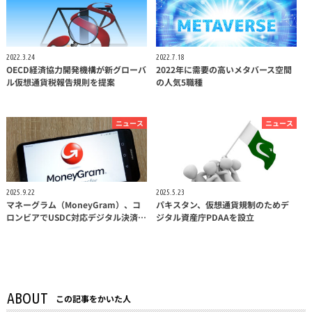
2022.3.24
2022.7.18
OECD経済協力開発機構が新グローバ
2022年に需要の高いメタバース空間
ル仮想通貨税報告規則を提案
の人気5職種
ニュース
ニュース
2025.9.22
2025.5.23
マネーグラム（MoneyGram）、コ
パキスタン、仮想通貨規制のためデ
ロンビアでUSDC対応デジタル決済…
ジタル資産庁PDAAを設立
ABOUT
この記事をかいた人