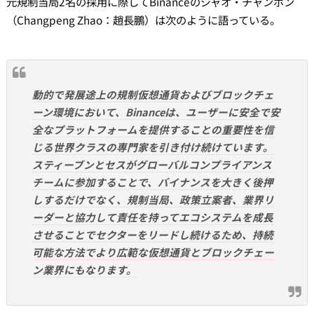
元規制当局2名の採用に際してBinanceのジャオ・チャンポン
（Changpeng Zhao：趙長鵬）は次のように語っている。
動的で発展途上の規制仮想通貨およびブロックチェ
ーン環境において、Binanceは、ユーザーに安全で安
全なプラットフォームを提供することの重要性を信
じる世界クラスの専門家を引き付け続けています。
スティーブンとセスがグローバルコンプライアンス
チームに参加することで、バイナンスを大きく後押
しするだけでなく、規制当局、政策立案者、業界リ
ーダーと協力して責任を持ってエコシステムを成長
させることでセクターをリードし続けるため、持続
可能な方法でより広範な仮想通貨とブロックチェー
ン業界にもなります。