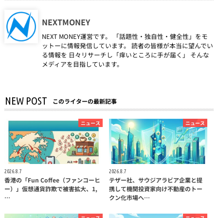
NEXTMONEY
NEXT MONEY運営です。 「話題性・独自性・健全性」をモ
ットーに情報発信しています。 読者の皆様が本当に望んでい
る情報を 日々リサーチし「痒いところに手が届く」 そんな
メディアを目指しています。
NEW POST
このライターの最新記事
ニュース
ニュース
2026.8.7
2026.8.7
香港の「Fun Coffee（ファンコーヒ
テザー社、サウジアラビア企業と提
ー）」仮想通貨詐欺で被害拡大、1,
携して機関投資家向け不動産のトー
…
クン化市場へ…
ニュース
ニュース