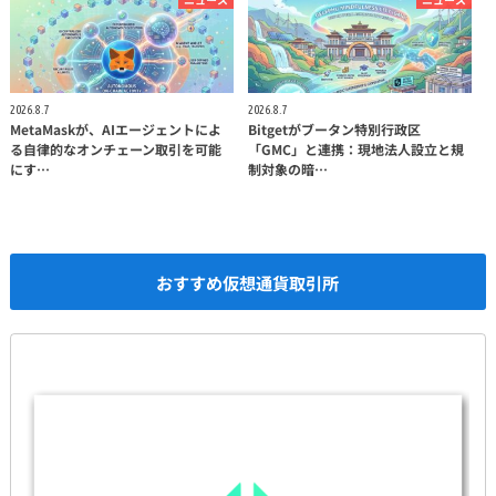
2026.8.7
2026.8.7
MetaMaskが、AIエージェントによ
Bitgetがブータン特別行政区
る自律的なオンチェーン取引を可能
「GMC」と連携：現地法人設立と規
にす…
制対象の暗…
おすすめ仮想通貨取引所