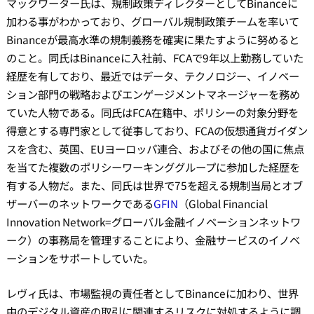
マックワーター氏は、規制政策ディレクターとしてBinanceに
加わる事がわかっており、グローバル規制政策チームを率いて
Binanceが最高水準の規制義務を確実に果たすように努めると
のこと。同氏はBinanceに入社前、FCAで9年以上勤務していた
経歴を有しており、最近ではデータ、テクノロジー、イノベー
ション部門の戦略およびエンゲージメントマネージャーを務め
ていた人物である。同氏はFCA在籍中、ポリシーの対象分野を
得意とする専門家として従事しており、FCAの仮想通貨ガイダン
スを含む、英国、EUヨーロッパ連合、およびその他の国に焦点
を当てた複数のポリシーワーキンググループに参加した経歴を
有する人物だ。また、同氏は世界で75を超える規制当局とオブ
ザーバーのネットワークである
GFIN
（Global Financial
Innovation Network=グローバル金融イノベーションネットワ
ーク）の事務局を管理することにより、金融サービスのイノベ
ーションをサポートしていた。
レヴィ氏は、市場監視の責任者としてBinanceに加わり、世界
中のデジタル資産の取引に関連するリスクに対処するように調