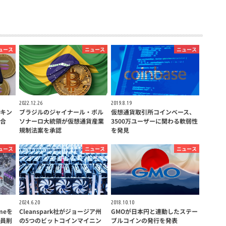
ュース
ニュース
ニュース
2022.12.26
2019.8.19
キン
ブラジルのジャイナール・ボル
仮想通貨取引所コインベース、
合
ソナーロ大統領が仮想通貨産業
3500万ユーザーに関わる軟弱性
規制法案を承認
を発見
ュース
ニュース
ニュース
2024.6.20
2018.10.10
meを
Cleanspark社がジョージア州
GMOが日本円と連動したステー
員削
の5つのビットコインマイニン
ブルコインの発行を発表