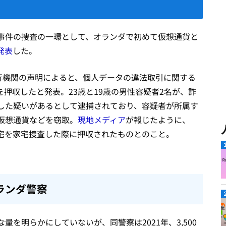
事件の捜査の一環として、オランダで初めて仮想通貨と
発表
した。
行機関の声明によると、個人データの違法取引に関する
を押収したと発表。23歳と19歳の男性容疑者2名が、詐
した疑いがあるとして逮捕されており、容疑者が所属す
仮想通貨などを窃取。
現地メディア
が報じたように、
自宅を家宅捜査した際に押収されたものとのこと。
ランダ警察
を明らかにしていないが、同警察は2021年、3,500