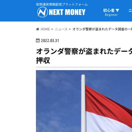
仮想通貨情報配信プラットフォーム
初心者 ▼
ニ
Beginner
初心者の教科書
仮想通貨用語
ウォレット
HOME
ニュース
オランダ警察が盗まれたデータ調査の一環
2022.03.31
オランダ警察が盗まれたデータ
押収