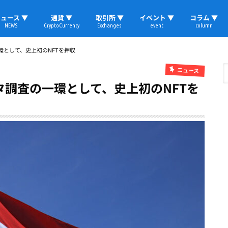
ュース ▼
通貨 ▼
取引所 ▼
イベント ▼
コラム ▼
NEWS
CryptoCurrency
Exchanges
event
column
速報
ビットコイン
イーサリアム
リップル
テザー
ブロックチェーン
マーケット
国内ニュース
トレード
ビットコイン(BTC)
イーサリアム(ETH)
ソラナ(SOL)
リップル(XRP)
テザー(USDT)
国内取引所
海外取引所
取材レポート
として、史上初のNFTを押収
ニュース
調査の一環として、史上初のNFTを