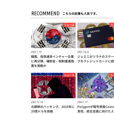
RECOMMEND
こちらの記事も人気です。
ニュース
ニ
2025.7.10
2025.10.22
韓国、仮想通貨ベンチャー企業
ジェミニがソラナのステー
に再分類、補助金・税制優遇措
グをクレジットカードに統
置を発動か
ニュース
ニ
2025.12.19
2026.7.17
北朝鮮のハッキング、2025年に
Polygonが暗号資産Coin
20億ドルを突破
買収、統合支援に向けた人