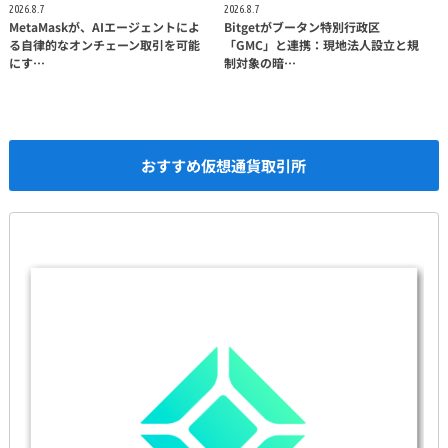
2026.8.7
2026.8.7
MetaMaskが、AIエージェントによ
Bitgetがブータン特別行政区
る自律的なオンチェーン取引を可能
「GMC」と連携：現地法人設立と規
にす…
制対象の暗…
おすすめ仮想通貨取引所