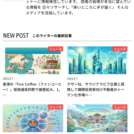
ットーに情報発信しています。 読者の皆様が本当に望んでい
る情報を 日々リサーチし「痒いところに手が届く」 そんな
メディアを目指しています。
NEW POST
このライターの最新記事
ニュース
ニュース
2026.8.7
2026.8.7
香港の「Fun Coffee（ファンコーヒ
テザー社、サウジアラビア企業と提
ー）」仮想通貨詐欺で被害拡大、1,
携して機関投資家向け不動産のトー
…
クン化市場へ…
ニュース
ニュース