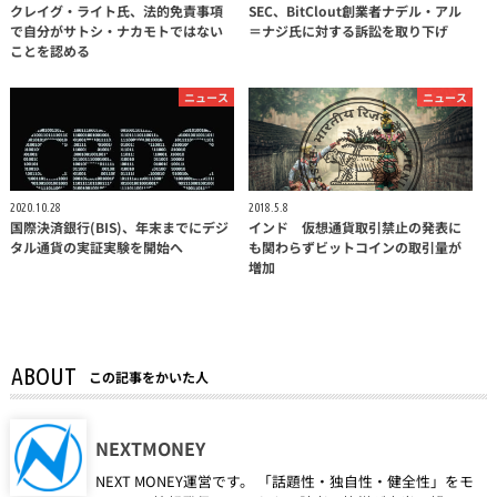
クレイグ・ライト氏、法的免責事項
SEC、BitClout創業者ナデル・アル
で自分がサトシ・ナカモトではない
＝ナジ氏に対する訴訟を取り下げ
ことを認める
ニュース
ニュース
2020.10.28
2018.5.8
国際決済銀行(BIS)、年末までにデジ
インド 仮想通貨取引禁止の発表に
タル通貨の実証実験を開始へ
も関わらずビットコインの取引量が
増加
ABOUT
この記事をかいた人
NEXTMONEY
NEXT MONEY運営です。 「話題性・独自性・健全性」をモ