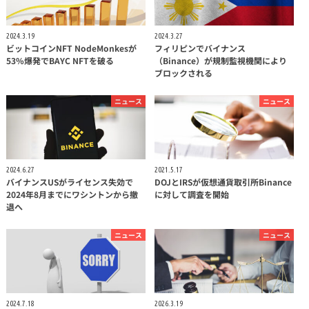
2024.3.19
2024.3.27
ビットコインNFT NodeMonkesが
フィリピンでバイナンス
53%爆発でBAYC NFTを破る
（Binance）が規制監視機関により
ブロックされる
ニュース
ニュース
2024.6.27
2021.5.17
バイナンスUSがライセンス失効で
DOJとIRSが仮想通貨取引所Binance
2024年8月までにワシントンから撤
に対して調査を開始
退へ
ニュース
ニュース
2024.7.18
2026.3.19