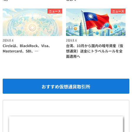
ニュース
ニュース
2026.8.6
2026.8.6
Circleは、BlackRock、Visa、
台湾、10月から国内の暗号資産（仮
Mastercard、SBI、…
想通貨）送金にトラベルルールを全
面適用へ
おすすめ仮想通貨取引所