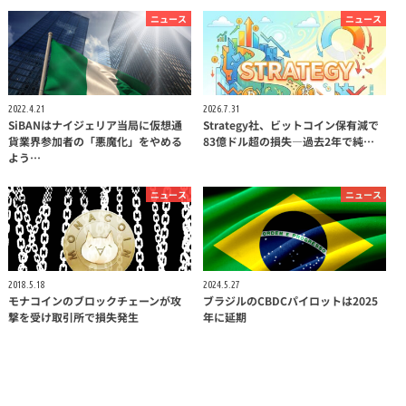
ニュース
ニュース
2022.4.21
2026.7.31
SiBANはナイジェリア当局に仮想通
Strategy社、ビットコイン保有減で
貨業界参加者の「悪魔化」をやめる
83億ドル超の損失—過去2年で純…
よう…
ニュース
ニュース
2018.5.18
2024.5.27
モナコインのブロックチェーンが攻
ブラジルのCBDCパイロットは2025
撃を受け取引所で損失発生
年に延期