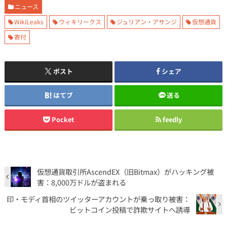
ニュース
WikiLeaks
ウィキリークス
ジュリアン・アサンジ
仮想通貨
寄付
ポスト
シェア
はてブ
送る
Pocket
feedly
仮想通貨取引所AscendEX（旧Bitmax）がハッキング被
害：8,000万ドルが盗まれる
印・モディ首相のツイッターアカウントが乗っ取り被害：
ビットコイン投稿で詐欺サイトへ誘導