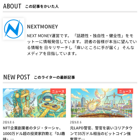
ABOUT
この記事をかいた人
NEXTMONEY
NEXT MONEY運営です。 「話題性・独自性・健全性」をモ
ットーに情報発信しています。 読者の皆様が本当に望んでい
る情報を 日々リサーチし「痒いところに手が届く」 そんな
メディアを目指しています。
NEW POST
このライターの最新記事
ニュース
ニュース
2026.8.6
2026.8.6
NFT企業創業者のタジ・ターシャ、
元LAPD警官、警官を装いコリアタウ
1000万ドル超の投資家詐欺と「DJ趣
ンで35万ドル相当のビットコイン強
味」…
奪罪で…