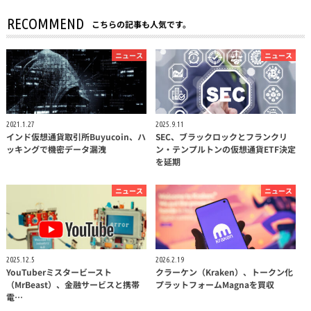
RECOMMEND
こちらの記事も人気です。
ニュース
ニュース
2021.1.27
2025.9.11
インド仮想通貨取引所Buyucoin、ハ
SEC、ブラックロックとフランクリ
ッキングで機密データ漏洩
ン・テンプルトンの仮想通貨ETF決定
を延期
ニュース
ニュース
2025.12.5
2026.2.19
YouTuberミスタービースト
クラーケン（Kraken）、トークン化
（MrBeast）、金融サービスと携帯
プラットフォームMagnaを買収
電…