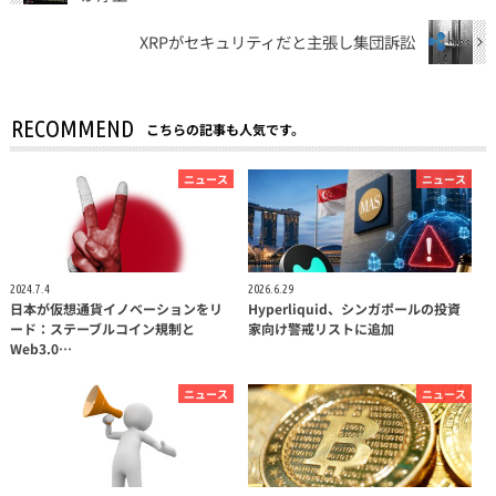
XRPがセキュリティだと主張し集団訴訟
RECOMMEND
こちらの記事も人気です。
ニュース
ニュース
2024.7.4
2026.6.29
日本が仮想通貨イノベーションをリ
Hyperliquid、シンガポールの投資
ード：ステーブルコイン規制と
家向け警戒リストに追加
Web3.0…
ニュース
ニュース