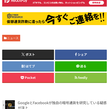
ニュース
ポスト
シェア
はてブ
送る
Pocket
feedly
GoogleとFacebookが独自の暗号通貨を研究している疑惑
が浮上