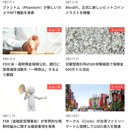
2023.11.1
2021.2.10
ファントム（Phantom）が新しいカ
BlockFi、正式に新しいビットコイン
メラNFT機能を発表
トラストを稼働
ニュース
ニュース
2024.12.9
2023.11.21
FDIC米・連邦預金保険公社、銀行に
分散型取引所dYdX攻撃疑惑で保険金
仮想通貨活動を「一時停止」するよ
900万ドル流出
う要請
ニュース
ニュース
2023.7.19
2023.10.27
FSB（金融安定理事会）が世界的な規
サークル（Circle）が台湾ファミリー
制枠組みに関する推奨事項を発表
マートと提携してUSDC導入を推進