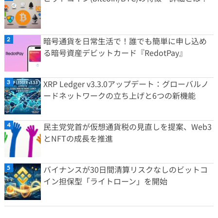
暗号通貨を日常生活で！誰でも簡単に申し込め
る暗号資産デビットカード『RedotPay』
XRP Ledger v3.3.0アップデート：グローバルノ
ードネットワークの立ち上げと6つの新機能
民主党党首が仮想通貨税の見直しを提案、Web3
とNFTの成長を推進
バイナンスが30日間清算リスクなしのビットコ
イン担保型「ライトローン」を開始