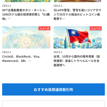
2026.8.6
2026.8.6
NFT企業創業者のタジ・ターシャ、
元LAPD警官、警官を装いコリアタウ
1000万ドル超の投資家詐欺と「DJ趣
ンで35万ドル相当のビットコイン強
味」…
奪罪で…
ニュース
ニュース
2026.8.6
2026.8.6
Circleは、BlackRock、Visa、
台湾、10月から国内の暗号資産（仮
Mastercard、SBI、…
想通貨）送金にトラベルルールを全
面適用へ
おすすめ仮想通貨取引所