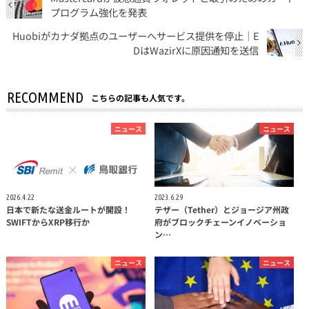
プログラム強化を発表
Huobiがカナダ拠点のユーザーへサービス提供を停止｜E
DはWazirXに原因通知を送信
RECOMMEND
こちらの記事も人気です。
ニュース
ニュース
2026.4.22
2023.6.29
日本で新たな送金ルートが開設！
テザー（Tether）とジョージア州政
SWIFTからXRP移行か
府がブロックチェーンイノベーショ
ン…
ニュース
ニュース