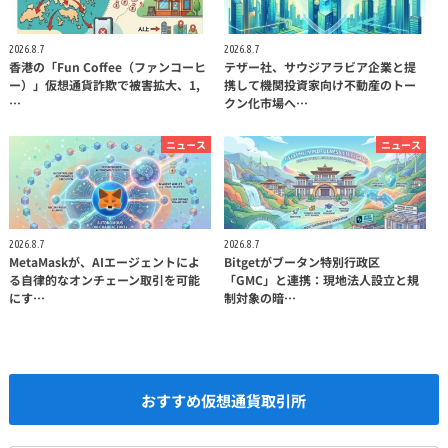
2026.8.7
2026.8.7
香港の「Fun Coffee（ファンコーヒ
テザー社、サウジアラビア企業と提
ー）」仮想通貨詐欺で被害拡大、1,
携して機関投資家向け不動産のトー
…
クン化市場へ…
ニュース
ニュース
2026.8.7
2026.8.7
MetaMaskが、AIエージェントによ
Bitgetがブータン特別行政区
る自律的なオンチェーン取引を可能
「GMC」と連携：現地法人設立と規
にす…
制対象の暗…
おすすめ仮想通貨取引所