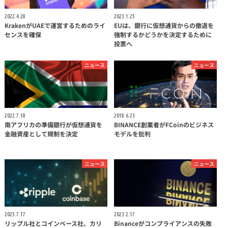
2022.4.28
2023.1.25
KrakenがUAEで運営するためのライ
EUは、銀行に仮想通貨からの撤退を
センスを確保
強制するかどうかを決定するために
投票へ
ニュース
ニュース
2022.7.18
2018.6.23
南アフリカの準備銀行が仮想通貨を
BINANCE創業者がFCoinのビジネス
金融資産として規制を決定
モデルを批判
ニュース
ニュース
2025.7.17
2023.2.17
リップル社とコインベース社、カリ
Binanceがコンプライアンスの失敗