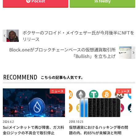
Pocket
feedly
ボクサーのフロイド・メイウェザー氏が今月後半にNFTを
リリース
Block.oneがブロックチェーンベースの仮想通貨取引所
「Bullish」を立ち上げ
RECOMMEND
こちらの記事も人気です。
ニュース
ニュース
2026.6.2
2018.10.23
Suiメインネットで再び障害、ガス料
仮想通貨におけるハッキング等の問
金ロジックの不具合で取引停止
題の内、約85％が未解決と判明