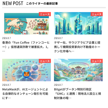
NEW POST
このライターの最新記事
ニュース
ニュース
2026.8.7
2026.8.7
香港の「Fun Coffee（ファンコーヒ
テザー社、サウジアラビア企業と提
ー）」仮想通貨詐欺で被害拡大、1,
携して機関投資家向け不動産のトー
…
クン化市場へ…
ニュース
ニュース
2026.8.7
2026.8.7
MetaMaskが、AIエージェントによ
Bitgetがブータン特別行政区
る自律的なオンチェーン取引を可能
「GMC」と連携：現地法人設立と規
にす…
制対象の暗…