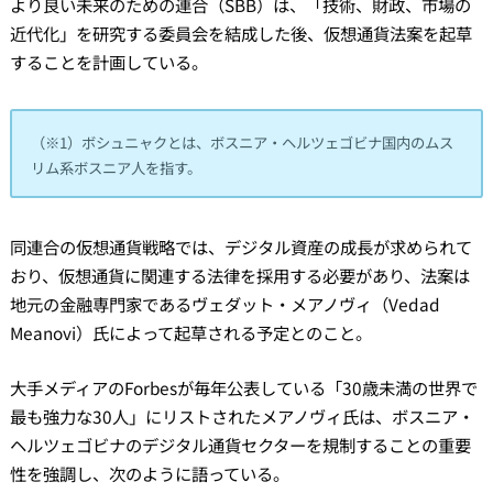
より良い未来のための連合（SBB）は、「技術、財政、市場の
近代化」を研究する委員会を結成した後、仮想通貨法案を起草
することを計画している。
（※1）ボシュニャクとは、ボスニア・ヘルツェゴビナ国内のムス
リム系ボスニア人を指す。
同連合の仮想通貨戦略では、デジタル資産の成長が求められて
おり、仮想通貨に関連する法律を採用する必要があり、法案は
地元の金融専門家であるヴェダット・メアノヴィ（Vedad
Meanovi）氏によって起草される予定とのこと。
大手メディアのForbesが毎年公表している「30歳未満の世界で
最も強力な30人」にリストされたメアノヴィ氏は、ボスニア・
ヘルツェゴビナのデジタル通貨セクターを規制することの重要
性を強調し、次のように語っている。