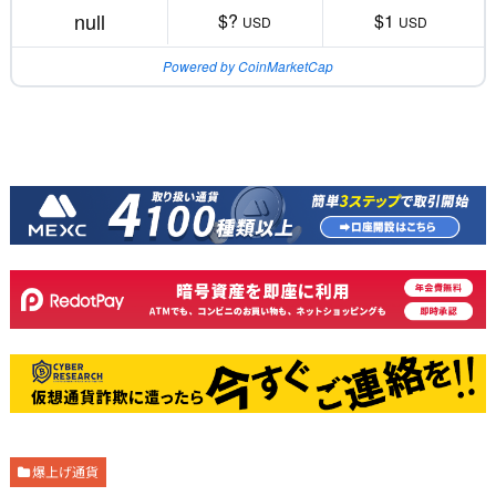
null
$?
$1
USD
USD
Powered by CoinMarketCap
爆上げ通貨