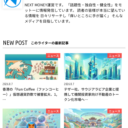
NEXT MONEY運営です。 「話題性・独自性・健全性」をモ
ットーに情報発信しています。 読者の皆様が本当に望んでい
る情報を 日々リサーチし「痒いところに手が届く」 そんな
メディアを目指しています。
NEW POST
このライターの最新記事
ニュース
ニュース
2026.8.7
2026.8.7
香港の「Fun Coffee（ファンコーヒ
テザー社、サウジアラビア企業と提
ー）」仮想通貨詐欺で被害拡大、1,
携して機関投資家向け不動産のトー
…
クン化市場へ…
ニュース
ニュース