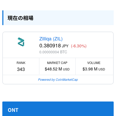
現在の相場
Zilliqa (ZIL)
0.380918
(-6.30%)
JPY
0.00000004 BTC
RANK
MARKET CAP
VOLUME
343
$48.52 M
$3.98 M
USD
USD
Powered by CoinMarketCap
ONT