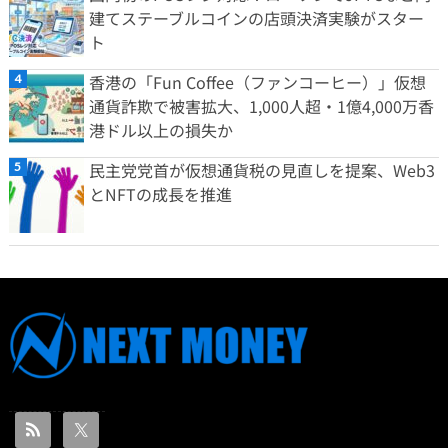
建てステーブルコインの店頭決済実験がスター
ト
香港の「Fun Coffee（ファンコーヒー）」仮想
通貨詐欺で被害拡大、1,000人超・1億4,000万香
港ドル以上の損失か
民主党党首が仮想通貨税の見直しを提案、Web3
とNFTの成長を推進