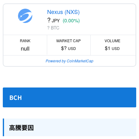
Nexus (NXS)
?
(0.00%)
JPY
? BTC
RANK
MARKET CAP
VOLUME
null
$?
$1
USD
USD
Powered by CoinMarketCap
BCH
高騰要因