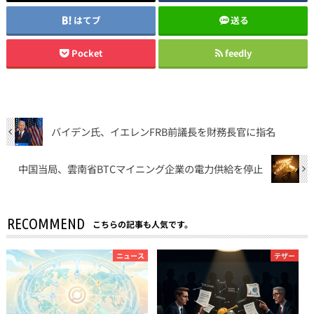
はてブ
送る
Pocket
feedly
バイデン氏、イエレンFRB前議長を財務長官に指名
中国当局、雲南省BTCマイニング企業の電力供給を停止
RECOMMEND
こちらの記事も人気です。
ニュース
テザー