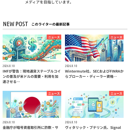
メディアを目指しています。
NEW POST
このライターの最新記事
ニュース
ニュース
2026.8.10
2026.8.10
IMFが警告：現地通貨ステーブルコイ
Wintermute社、SECおよびFINRAか
ンの普及が米ドルの需要・利用を加
らブローカー・ディーラー資格…
速させる…
ニュース
ニュース
2026.8.10
2026.8.10
金融庁が暗号資産取引所に詐欺・サ
ヴィタリック・ブテリン氏、Signal