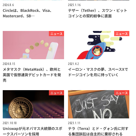
2026.8.6
2025.1.16
Circleは、BlackRock、Visa、
テザー（Tether）、スワン・ビット
Mastercard、SB…
コインとの契約紛争に直面
ニュース
ニュース
2024.8.15
2021.4.2
メタマスク（MetaMask）、欧州と
イーロン・マスクの夢、スペースXで
英国で仮想通貨デビットカードを発
ドージコインを月に持っていく
売
ニュース
ニュース
2021.10.18
2023.1.11
Uniswapが元オバマス大統領のスポ
テラ（Terra）とド・グォン氏に対す
ークスパーソンを採用
る集団訴訟は自主的に棄却される