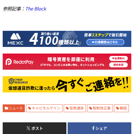
参照記事：
The Block
ニュース
キャピタルゲイン
仮想通貨
税制改正案
韓国
ポスト
シェア