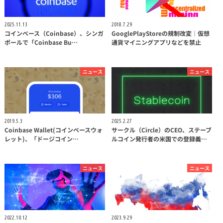
2025.11.13
2018.7.29
コインベース（Coinbase）、シンガ
GooglePlayStoreの規制改変｜仮想
ポールで「Coinbase Bu…
通貨マイニングアプリなどを禁止
ニュース
ニュース
2019.5.3
2025.2.27
Coinbase Wallet(コインベースウォ
サークル（Circle）のCEO、ステーブ
レット)、「ドージコイン…
ルコイン発行者の米国での登録義…
ニュース
ニュース
2022.10.12
2023.9.29