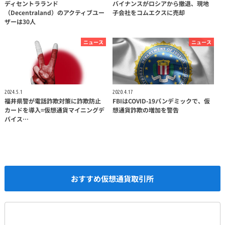
ディセントラランド
バイナンスがロシアから撤退、現地
（Decentraland）のアクティブユー
子会社をコムエクスに売却
ザーは30人
ニュース
ニュース
2024.5.1
2020.4.17
福井県警が電話詐欺対策に詐欺防止
FBIはCOVID-19パンデミックで、仮
カードを導入=仮想通貨マイニングデ
想通貨詐欺の増加を警告
バイス…
おすすめ仮想通貨取引所