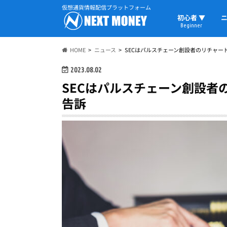
仮想通貨情報配信プラットフォーム
初心者 ▼
ニ
Beginner
初心者の教科書
仮想通貨用語
ウォレット
HOME
ニュース
SECはパルスチェーン創設者のリチャー
2023.08.02
SECはパルスチェーン創設者
告訴