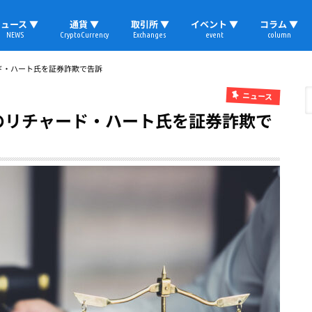
ュース ▼
通貨 ▼
取引所 ▼
イベント ▼
コラム ▼
NEWS
CryptoCurrency
Exchanges
event
column
速報
ビットコイン
イーサリアム
リップル
テザー
ブロックチェーン
マーケット
国内ニュース
トレード
ビットコイン(BTC)
イーサリアム(ETH)
ソラナ(SOL)
リップル(XRP)
テザー(USDT)
国内取引所
海外取引所
取材レポート
ド・ハート氏を証券詐欺で告訴
ニュース
のリチャード・ハート氏を証券詐欺で